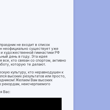
праздник не входит в список
 он неофициально существует уже
й и художественной гимнастики РФ
ный день в году. Эта идея
 все, кто связан со спортом, активно
аботу, которую те делают.
ескую культуру, кто неравнодушен к
лся высоких результатов или просто,
аздником! Желаем Вам высоких
 к рекордам, неисчерпаемого
я Вас: