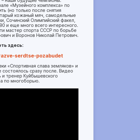
 – наши будущие чемпионы.
але «Музейного комплекса» по
ть (но только после снятия
старый кожаный мяч, самодельные
ки, Сочинский Олимпийский факел,
0 и еще много всего интересного.
ти мастер спорта СССР по борьбе
рович и Воронов Николай Петрович.
ть здесь:
razve-serdtse-pozabudet
ки «Спортивная слава земляков» и
 состоялось сразу после. Видео
ь и тренер Куйбышевского
та по многоборью.