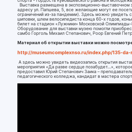
спорта - гордость Куйбышевского района и молодежь
Выставка размещена в экспозиционно-выставочном з
адресу ул. Папшева, 5, все желающие могут ее посети
ограничений из-за пандемии). Здесь можно увидеть 
шиповки, шлем велосипедиста конца 60-х годов, конь
билет на стадион «Лужники» Московской Олимпиады-8
Оборудование для выставки музею помогли приобрес
самбо Горголь Михаил Степанович, Роор Евгений Пет
Материал об открытии выставки можно посмотре
http://museumcomplexnso.ru/index.php/135-da-
А здесь можно увидеть видеозапись открытия выстав
мероприятия «Да разве сердце позабудет…», которое
предоставил Юрий Степанович Заика – преподавател
педагогического колледжа, кандидат в мастера спор