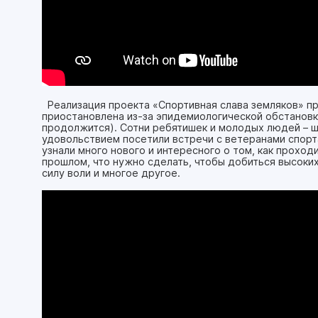
Реализация проекта «Спортивная слава земляков» про
приостановлена из-за эпидемиологической обстановки
продолжится). Сотни ребятишек и молодых людей – ш
удовольствием посетили встречи с ветеранами спорт
узнали много нового и интересного о том, как проход
прошлом, что нужно сделать, чтобы добиться высоких 
силу воли и многое другое.