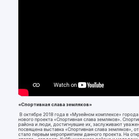
«Спортивная слава земляков»
В октябре 2018 года в «Музейном комплексе» города
нового проекта «Спортивная слава земляков». Спор
района и люди, достигнувшие их, заслуживают уваже
посвящена выставка «Спортивная слава земляков», от
стало первым мероприятием данного проекта. На отк