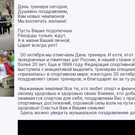
День тренера сегодня,
Душевно поздравляем,
Вам новых чемпионов
Мы воспитать желаем!
Пусть Ваших подопечных
Рекорды только ждут,
А в жизни Вашей личной,
Царит всегда уют!
30 октября мы отмечаем День тренера. И хотя, этот 
праздничных и памятных дат России, в нашей стране
более 20 лет. Еще в 1999 году Федерация спортивно
выступила с инициативой выделить тренерам специаль
«прижилась» в спортивном мире: ежегодно 30 октября
поздравляет своих тренеров, и благодарят их за ту р
Уважаемые земляки! Все те, кто любит спорт и физич
своему здоровью и здоровью своих близких, кто доби
занимается спортом для себя, поздравляем Вас с пр
спортивных достижений, огромной силы воли на пути
здоровья! Счастья Вам и Вашим семьям!
Здесь можно увидеть музыкальное поздравление дл