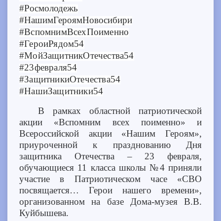
#Росмолодежь
#НашимГероямНовосибири
#ВспомнимВсехПоименно
#ГероиРядом54
#МойЗащитникОтечества54
#23февраля54
#ЗащитникиОтечества54
#НашиЗащитники54
В рамках областной патриотической
акции «Вспомним всех поименно» и
Всероссийской акции «Нашим Героям»,
приуроченной к празднованию Дня
защитника Отечества – 23 февраля,
обучающиеся 11 класса школы №4 приняли
участие в Патриотическом часе «СВО
посвящается… Герои нашего времени»,
организованном на базе Дома-музея В.В.
Куйбышева.