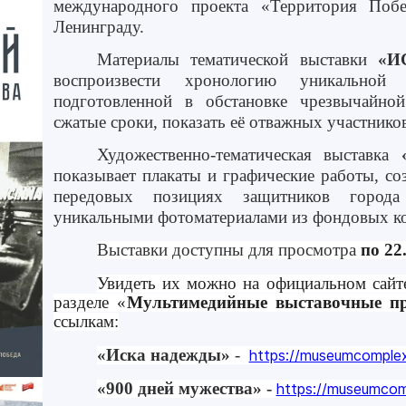
международного проекта «Территория Поб
Ленинграду.
Материалы тематической выставки
«И
воспроизвести хронологию уникальной
подготовленной в обстановке чрезвычайно
сжатые сроки, показать её отважных участнико
Художественно-тематическая выставка
показывает плакаты и графические работы, со
передовых позициях защитников города
уникальными фотоматериалами из фондовых к
Выставки доступны для просмотра
по 22
Увидеть их можно на официальном сайт
разделе «
Мультимедийные выставочные п
ссылкам:
«Иска надежды»
-
https://museumcomplex
«900 дней мужества» -
https://museumcom