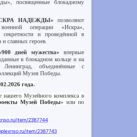
еды», посвященные блокадному
СКРА НАДЕЖДЫ»
позволяют
 военной операции «Искра»,
й секретности и проведённой в
в и славных героев
.
«900 дней мужества»
впервые
зданные в блокадном кольце и на
 Ленинград, объединённые с
оллекций Музея Победы.
.02.2026 года.
е нашего Музейного комплекса в
роекты Музей Победы
» или по
nso.ru/item/2387744
plexnso.ru/item/2387743