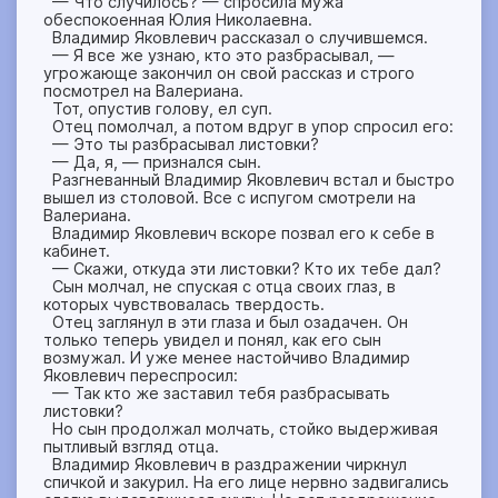
— Что случилось? — спросила мужа
обеспокоенная Юлия Николаевна.
Владимир Яковлевич рассказал о случившемся.
— Я все же узнаю, кто это разбрасывал, —
угрожающе закончил он свой рассказ и строго
посмотрел на Валериана.
Тот, опустив голову, ел суп.
Отец помолчал, а потом вдруг в упор спросил его:
— Это ты разбрасывал листовки?
— Да, я, — признался сын.
Разгневанный Владимир Яковлевич встал и быстро
вышел из столовой. Все с испугом смотрели на
Валериана.
Владимир Яковлевич вскоре позвал его к себе в
кабинет.
— Скажи, откуда эти листовки? Кто их тебе дал?
Сын молчал, не спуская с отца своих глаз, в
которых чувствовалась твердость.
Отец заглянул в эти глаза и был озадачен. Он
только теперь увидел и понял, как его сын
возмужал. И уже менее настойчиво Владимир
Яковлевич переспросил:
— Так кто же заставил тебя разбрасывать
листовки?
Но сын продолжал молчать, стойко выдерживая
пытливый взгляд отца.
Владимир Яковлевич в раздражении чиркнул
спичкой и закурил. На его лице нервно задвигались