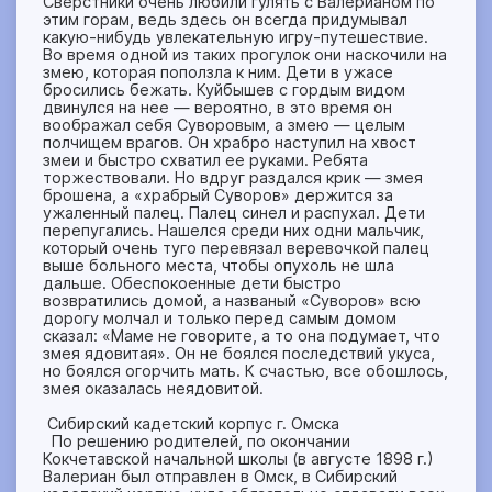
Сверстники очень любили гулять с Валерианом по
этим горам, ведь здесь он всегда придумывал
какую-нибудь увлекательную игру-путешествие.
Во время одной из таких прогулок они наскочили на
змею, которая поползла к ним. Дети в ужасе
бросились бежать. Куйбышев с гордым видом
двинулся на нее — вероятно, в это время он
воображал себя Суворовым, а змею — целым
полчищем врагов. Он храбро наступил на хвост
змеи и быстро схватил ее руками. Ребята
торжествовали. Но вдруг раздался крик — змея
брошена, а «храбрый Суворов» держится за
ужаленный палец. Палец синел и распухал. Дети
перепугались. Нашелся среди них одни мальчик,
который очень туго перевязал веревочкой палец
выше больного места, чтобы опухоль не шла
дальше. Обеспокоенные дети быстро
возвратились домой, а названый «Суворов» всю
дорогу молчал и только перед самым домом
сказал: «Маме не говорите, а то она подумает, что
змея ядовитая». Он не боялся последствий укуса,
но боялся огорчить мать. К счастью, все обошлось,
змея оказалась неядовитой.
Сибирский кадетский корпус г. Омска
По решению родителей, по окончании
Кокчетавской начальной школы (в августе 1898 г.)
Валериан был отправлен в Омск, в Сибирский