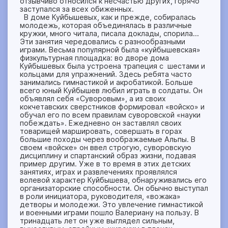
отзывчиво относился к несчастью других, горячо
заступался за всех обиженных.
В доме Куйбышевых, как и прежде, собиралась
молодежь, которая объединялась в различные
кружки, много читала, писала доклады, спорила…
Эти занятия чередовались с разнообразными
играми. Весьма популярной была «куйбышевская»
физкультурная площадка: во дворе дома
Куйбышевых была устроена трапеция с шестами и
кольцами для упражнений. Здесь ребята часто
занимались гимнастикой и акробатикой. Больше
всего юный Куйбышев любил играть в солдаты. Он
объявлял себя «Суворовым», а из своих
кокчетавских сверстников формировал «войско» и
обучал его по всем правилам суворовской «науки
побеждать». Ежедневно он заставлял своих
товарищей маршировать, совершать в горах
большие походы через воображаемые Альпы. В
своем «войске» он ввел строгую, суворовскую
дисциплину и спартанский образ жизни, подавая
пример другим. Уже в то время в этих детских
занятиях, играх и развлечениях проявлялся
волевой характер Куйбышева, обнаруживались его
организаторские способности. Он обычно выступал
в роли инициатора, руководителя, «вожака»
детворы и молодежи. Это увлечение гимнастикой
и военными играми пошло Валериану на пользу. В
тринадцать лет он уже выглядел сильным,