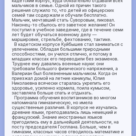
кадетский корпус, куда обязательно отдавали всех
мальчиков в семье. Одной из причин такого
решения служило то, что детей из офицерских
семей там содержали и обучали бесплатно.
Мальчик, мечтавший стать Суворовым, ликовал.
Наконец-то сбылось его заветное желание! Он
поступил в учебное заведение, где в течение семи
лет будет обучаться военному делу —
маршировке, стрельбе, фехтованию, тактике.
В кадетском корпусе Куйбышев стал заниматься с
увлечением. Обладая большими природными
способностями, он учился отлично, и потому в
младших классах его переводили без экзаменов.
Труднее ему давались военные науки: они
требовали большого физического напряжения, а
Валериан был болезненным мальчиком. Когда он
приезжал домой на летние каникулы, Юлия
Николаевна всячески старалась укрепить его
здоровье, усиленно кормила, поила кумысом,
заставляла больше спать и отдыхать.
Программа обучения воспитанников во многом
напоминала гимназическую, но имела
существенные различия. В корпусе не изучались
древние языки, преподавались лишь немецкий и
французский. Знание иностранных языков
пригодились ему в дальнейшей деятельности, на
посту председателя Госплана. Больше, чем в
гимназии, классных часов отводилось математике и