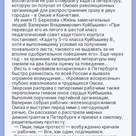
Воспитатели не раз отбирали у кадета литературу,
которую он получал от Омских революционных
организаций для распространения сразу в двух
городах - в Омске и Кокчетаве.
Из книги П. Березова «Жизнь замечательных
людей: Валериан Владимирович Куйбышев»: «При
переводе его из пятого в шестой класс
педагогический совет кадетского корпуса
постановил: «Кадету 5-го класса Куйбышеву В.,
хотя и выполнившему условия на получение
похвального листа, такового не выдавать за не
вполне одобрительное поведение его». Еще через
год - за хранение запрещенной литературы ему
снизили на два балла оценку за поведение...
Весть о «кровавом воскресенье» в Петербурге
быстро разнеслась по всей России и вызвала
огромное возмущение… «Кровавое воскресенье»
глубоко взволновало и трудящихся Омска.
Зверская расправа с питерскими рабочими также
переполнила гневом юное сердце Куйбышева.
Выполняя поручение партийной организации,
Валериан собрал рабочих-железнодорожников
Омска и выступил перед ними с негодующей
речью. Он рассказал о расстреле мирных
демонстрантов в Петербурге и призвал к смелому,
решительному протесту.
— Пиши, пиши протест! — возбужденно кричали
— рабочие. — Все, как один, подпишемся.