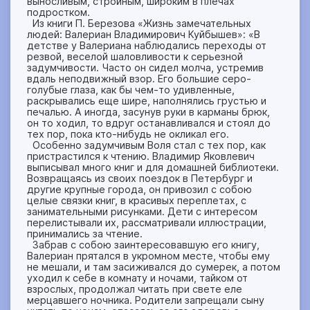
выносливым, стройным, широким в плечах
подростком.
Из книги П. Березова «Жизнь замечательных
людей: Валериан Владимирович Куйбышев»: «В
детстве у Валериана наблюдались переходы от
резвой, веселой шаловливости к серьезной
задумчивости. Часто он сидел молча, устремив
вдаль неподвижный взор. Его большие серо-
голубые глаза, как бы чем-то удивленные,
раскрывались еще шире, наполнялись грустью и
печалью. А иногда, засунув руки в карманы брюк,
он то ходил, то вдруг останавливался и стоял до
тех пор, пока кто-нибудь не окликал его.
Особенно задумчивым Воля стал с тех пор, как
пристрастился к чтению. Владимир Яковлевич
выписывал много книг и для домашней библиотеки.
Возвращаясь из своих поездок в Петербург и
другие крупные города, он привозил с собою
целые связки книг, в красивых переплетах, с
занимательными рисунками. Дети с интересом
перелистывали их, рассматривали иллюстрации,
принимались за чтение.
Забрав с собою заинтересовавшую его книгу,
Валериан прятался в укромном месте, чтобы ему
не мешали, и там засиживался до сумерек, а потом
уходил к себе в комнату и ночами, тайком от
взрослых, продолжал читать при свете еле
мерцавшего ночника. Родители запрещали сыну