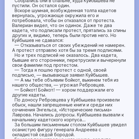
Собрались они в спальне, куда Куйбышева не
пустили. Он остался один.
Вскоре шумная, возбужденная толпа кадетов
вернулась, угрожающе окружила его и
потребовала, чтобы он отказался от протеста.
Валериан видел, что он одинок. Даже те два
кадета, что подписали протест, прятались за спины
других и, видимо, теперь были против него. Но
Куйбышев не сдавался:
— Отказываться от своих убеждений не намерен.
А протест отправлю хотя бы за тремя подписями.
Но и трех подписей не оказалось. Два кадета,
бывшие его сторонники, перетрусили и вычеркнули
свои фамилии под протестом.
— Тогда я пошлю протест с одной, своей
подписью, — вызывающе заявил Куйбышев.
— А мы тебе объявим бойкот, выкинем тебя из
нашего общества, — угрожал Ребровцев.
— Бойкот! Бойкот! — хором поддержали его
другие кадеты.
По доносу Ребровцева у Куйбышева произвели
обыск, нашли запрещенные книги и среди них
сочинения Энгельса, «Исторические письма»
Лаврова. Начались допросы. Куйбышева вызвали к
начальнику кадетского корпуса…
За большим письменным столом Куйбышев увидел
осанистую фигуру генерала Андреева с
окладистой седой бородой.