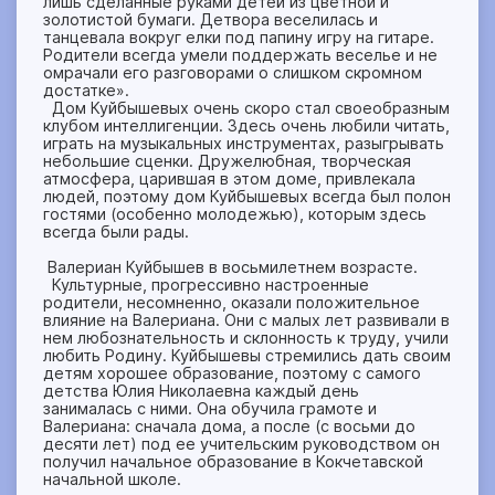
лишь сделанные руками детей из цветной и
золотистой бумаги. Детвора веселилась и
танцевала вокруг елки под папину игру на гитаре.
Родители всегда умели поддержать веселье и не
омрачали его разговорами о слишком скромном
достатке».
Дом Куйбышевых очень скоро стал своеобразным
клубом интеллигенции. Здесь очень любили читать,
играть на музыкальных инструментах, разыгрывать
небольшие сценки. Дружелюбная, творческая
атмосфера, царившая в этом доме, привлекала
людей, поэтому дом Куйбышевых всегда был полон
гостями (особенно молодежью), которым здесь
всегда были рады.
Валериан Куйбышев в восьмилетнем возрасте.
Культурные, прогрессивно настроенные
родители, несомненно, оказали положительное
влияние на Валериана. Они с малых лет развивали в
нем любознательность и склонность к труду, учили
любить Родину. Куйбышевы стремились дать своим
детям хорошее образование, поэтому с самого
детства Юлия Николаевна каждый день
занималась с ними. Она обучила грамоте и
Валериана: сначала дома, а после (с восьми до
десяти лет) под ее учительским руководством он
получил начальное образование в Кокчетавской
начальной школе.