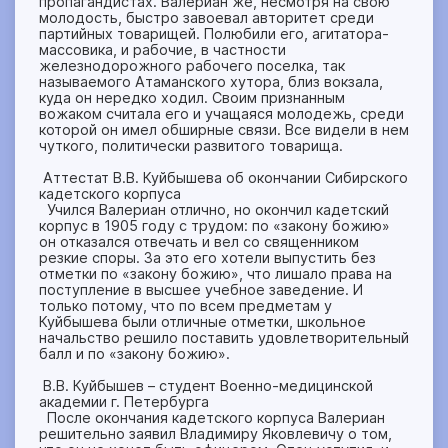
пропагандистах. Валериан же, несмотря на свою
молодость, быстро завоевал авторитет среди
партийных товарищей. Полюбили его, агитатора-
массовика, и рабочие, в частности
железнодорожного рабочего поселка, так
называемого Атаманского хутора, близ вокзала,
куда он нередко ходил. Своим признанным
вожаком считала его и учащаяся молодежь, среди
которой он имел обширные связи. Все видели в нем
чуткого, политически развитого товарища.
Аттестат В.В. Куйбышева об окончании Сибирского
кадетского корпуса
Учился Валериан отлично, но окончил кадетский
корпус в 1905 году с трудом: по «закону божию»
он отказался отвечать и вел со священником
резкие споры. За это его хотели выпустить без
отметки по «закону божию», что лишало права на
поступление в высшее учебное заведение. И
только потому, что по всем предметам у
Куйбышева были отличные отметки, школьное
начальство решило поставить удовлетворительный
балл и по «закону божию».
В.В. Куйбышев – студент Военно-медицинской
академии г. Петербурга
После окончания кадетского корпуса Валериан
решительно заявил Владимиру Яковлевичу о том,