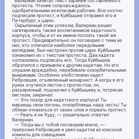
Валериан зачитал текст заранее составленного
протеста. Чтение сопровождалось
одобрительными возгласами рабочих. Все охотно
подписали протест, и Куйбышев отправил его в
Петербург, к царю.
Окрыленный этим успехом, Валериан решил
сагитировать также воспитанников кадетского
корпуса, чтобы и от их имени послать такой же
протест. Предварительно он поговорил с теми из
них, кто отличался наиболее передовыми
взглядами, был настроен против царя. Куйбышев
ознакомил их с текстом протеста. Два кадета
согласились подписать его. Тогда Куйбышев
обратился с призывом к другим кадетам. Но его
слушали враждебно, перебивали оскорбительными
выкриками. Особенно злобствовал кадет
Ребровцев, отъявленный монархист. А когда в его
руках очутился листок с протестом, он,
разъяренный, подскочил к Куйбышеву и, потрясая
листком, закричал:
— Это позор для кадетского корпуса! Ты
мараешь свои погоны, оскорбляешь нашу честь! Ты
обязан отказаться от своих слов и порвать протест.
— Рвать я не буду, — решительно ответил
Валериан.
— Тогда мы с тобой поговорим иначе, —
пригрозил Ребровцев и увел кадетов из классной
комнаты для совещания.