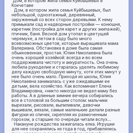
Дом, в котором жила семья Куйбышевых в
Кокчетаве
Дом, в котором жила семья Куйбышевых, был
небольшой, одноэтажный, деревянный,
окруженный со всех сторон деревьями. К нему
примыкали сад и надворные постройки — конюшня,
каретник (постройка для карет и других экипажей),
птичник, баня. Весной дом утопал в цветущей
черемухе, а летом в саду было много
всевозможных цветов, которые выращивала мама
Валериана. Обстановка в доме была самая
обыкновенная, простая. Юлия Николаевна была
очень хорошей хозяйкой: всегда и во всем
поддерживала чистоту и аккуратность. Она очень
любила рукоделие и старалась уделять любимому
делу каждую свободную минуту, хотя этих минут у
нее было очень мало. Приходя из школы, Юлия
Николаевна занималась с уже ожидавшими ее
детьми, вела хозяйство. Как вспоминает Елена
Владимировна, «никто никогда не видел маму без
работы. А в длинные зимние вечера собирались
все в столовой за большим столом: мальчики
вырезали, рисовали, выпиливали, девочки
вышивали, вязали, самые маленькие делали разные
фигурки из спичек, скрепляя их размоченным
горохом, а старшие по очереди читали вслух…
Накануне рождества зажигалась елка. Игрушки
для нее сохранялись из года в год, прибавлялись