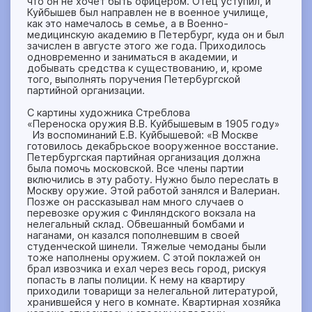
что он не хочет быть офицером. Отец уступил, и
Куйбышев был направлен не в военное училище,
как это намечалось в семье, а в Военно-
медицинскую академию в Петербург, куда он и был
зачислен в августе этого же года. Приходилось
одновременно и заниматься в академии, и
добывать средства к существованию, и, кроме
того, выполнять поручения Петербургской
партийной организации.
С картины художника Стреблова
«Переноска оружия В.В. Куйбышевым в 1905 году»
Из воспоминаний Е.В. Куйбышевой: «В Москве
готовилось декабрьское вооруженное восстание.
Петербургская партийная организация должна
была помочь московской. Все члены партии
включились в эту работу. Нужно было переслать в
Москву оружие. Этой работой занялся и Валериан.
Позже он рассказывал нам много случаев о
перевозке оружия с Финляндского вокзала на
нелегальный склад. Обвешанный бомбами и
наганами, он казался пополневшим в своей
студенческой шинели. Тяжелые чемоданы были
тоже наполнены оружием. С этой поклажей он
брал извозчика и ехал через весь город, рискуя
попасть в лапы полиции. К нему на квартиру
приходили товарищи за нелегальной литературой,
хранившейся у него в комнате. Квартирная хозяйка