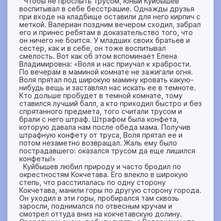
Чтобы не прослыть трусом, юный Куйбышев
воспитывал в себе бесстрашие. Однажды друзья
при входе на кладбище оставили для него кирпич с
меткой. Валериан поздним вечером сходил, забрал
его и принес ребятам в доказательство того, что
он ничего не боится. У младших своих братьев и
сестер, как и в себе, он тоже воспитывал
смелость. Вот как об этом вспоминает Елена
Владимировна: «Воля и нас приучал к храбрости.
По вечерам в маминой комнате не зажигали огня.
Воля прятал под широкую мамину кровать какую-
нибудь вещь и заставлял нас искать ее в темноте.
Кто дольше пробудет в темной комнате, тому
ставился лучший балл, а кто приходил быстро и без
спрятанного предмета, того считали трусом и
брали с него штраф. Штрафом была конфета,
которую давала нам после обеда мама. Получив
штрафную конфету от труса, Воля прятал ее и
потом незаметно возвращал. Жаль ему было
пострадавшего: оказался трусом да еще лишился
конфеты!»
Куйбышев любил природу и часто бродил по
окрестностям Кокчетава. Его влекло в широкую
степь, что расстилалась по одну сторону
Кокчетава, манили горы по другую сторону города.
Он уходил в эти горы, пробирался там сквозь
заросли, поднимался по отвесным кручам и
смотрел оттуда вниз на кокчетавскую долину.