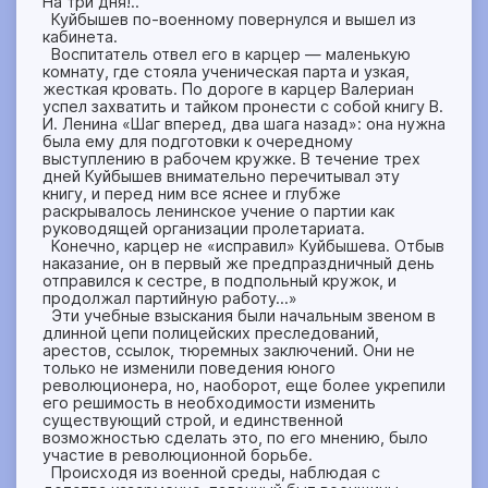
На три дня!..
Куйбышев по-военному повернулся и вышел из
кабинета.
Воспитатель отвел его в карцер — маленькую
комнату, где стояла ученическая парта и узкая,
жесткая кровать. По дороге в карцер Валериан
успел захватить и тайком пронести с собой книгу В.
И. Ленина «Шаг вперед, два шага назад»: она нужна
была ему для подготовки к очередному
выступлению в рабочем кружке. В течение трех
дней Куйбышев внимательно перечитывал эту
книгу, и перед ним все яснее и глубже
раскрывалось ленинское учение о партии как
руководящей организации пролетариата.
Конечно, карцер не «исправил» Куйбышева. Отбыв
наказание, он в первый же предпраздничный день
отправился к сестре, в подпольный кружок, и
продолжал партийную работу…»
Эти учебные взыскания были начальным звеном в
длинной цепи полицейских преследований,
арестов, ссылок, тюремных заключений. Они не
только не изменили поведения юного
революционера, но, наоборот, еще более укрепили
его решимость в необходимости изменить
существующий строй, и единственной
возможностью сделать это, по его мнению, было
участие в революционной борьбе.
Происходя из военной среды, наблюдая с