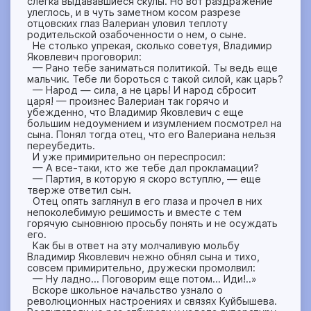
слегка выдававшиеся скулы. Но вот раздражение
улеглось, и в чуть заметном косом разрезе
отцовских глаз Валериан уловил теплоту
родительской озабоченности о нем, о сыне.
Не столько упрекая, сколько советуя, Владимир
Яковлевич проговорил:
— Рано тебе заниматься политикой. Ты ведь еще
мальчик. Тебе ли бороться с такой силой, как царь?
— Народ — сила, а не царь! И народ сбросит
царя! — произнес Валериан так горячо и
убежденно, что Владимир Яковлевич с еще
большим недоумением и изумлением посмотрел на
сына. Понял тогда отец, что его Валериана нельзя
переубедить.
И уже примирительно он переспросил:
— А все-таки, кто же тебе дал прокламации?
— Партия, в которую я скоро вступлю, — еще
тверже ответил сын.
Отец опять заглянул в его глаза и прочел в них
непоколебимую решимость и вместе с тем
горячую сыновнюю просьбу понять и не осуждать
его.
Как бы в ответ на эту молчаливую мольбу
Владимир Яковлевич нежно обнял сына и тихо,
совсем примирительно, дружески промолвил:
— Ну ладно… Поговорим еще потом… Иди!..»
Вскоре школьное начальство узнало о
революционных настроениях и связях Куйбышева.