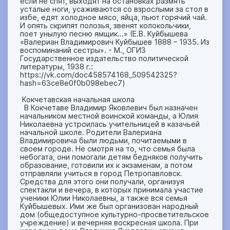
если не спят, выходят на остановках размять
усталые ноги, усаживаются со взрослыми за стол в
избе, едят холодное мясо, яйца, пьют горячий чай.
И опять скрипят полозья, звенят колокольчики,
поет унылую песню ямщик…» (Е.В. Куйбышева
«Валериан Владимирович Куйбышев 1888 – 1935. Из
воспоминаний сестры». - М., ОГИЗ
Государственное издательство политической
литературы, 1938 г.:
https://vk.com/doc458574168_509542325?
hash=63ce8e0f0b098ebec7)
Кокчетавская начальная школа
В Кокчетаве Владимир Яковлевич был назначен
начальником местной воинской команды, а Юлия
Николаевна устроилась учительницей в казачьей
начальной школе. Родители Валериана
Владимировича были людьми, почитаемыми в
своем городе. Не смотря на то, что семья была
небогата, они помогали детям бедняков получить
образование, готовили их к экзаменам, а потом
отправляли учиться в город Петропавловск.
Средства для этого они получали, организуя
спектакли и вечера, в которых принимала участие
ученики Юлии Николаевны, а также вся семья
Куйбышевых. Ими же был организован народный
дом (общедоступное культурно-просветительское
учреждение) и вечерняя воскресная школа. При