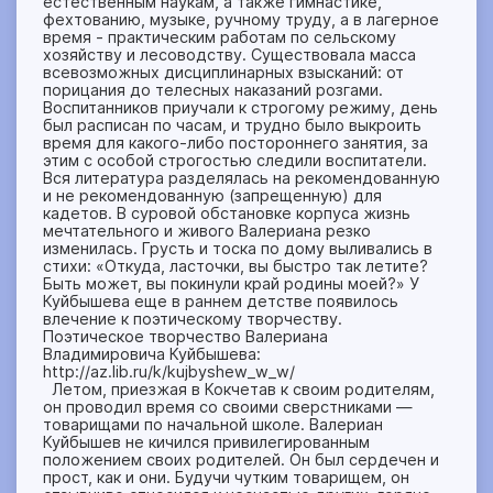
естественным наукам, а также гимнастике,
фехтованию, музыке, ручному труду, а в лагерное
время - практическим работам по сельскому
хозяйству и лесоводству. Существовала масса
всевозможных дисциплинарных взысканий: от
порицания до телесных наказаний розгами.
Воспитанников приучали к строгому режиму, день
был расписан по часам, и трудно было выкроить
время для какого-либо постороннего занятия, за
этим с особой строгостью следили воспитатели.
Вся литература разделялась на рекомендованную
и не рекомендованную (запрещенную) для
кадетов. В суровой обстановке корпуса жизнь
мечтательного и живого Валериана резко
изменилась. Грусть и тоска по дому выливались в
стихи: «Откуда, ласточки, вы быстро так летите?
Быть может, вы покинули край родины моей?» У
Куйбышева еще в раннем детстве появилось
влечение к поэтическому творчеству.
Поэтическое творчество Валериана
Владимировича Куйбышева:
http://az.lib.ru/k/kujbyshew_w_w/
Летом, приезжая в Кокчетав к своим родителям,
он проводил время со своими сверстниками —
товарищами по начальной школе. Валериан
Куйбышев не кичился привилегированным
положением своих родителей. Он был сердечен и
прост, как и они. Будучи чутким товарищем, он