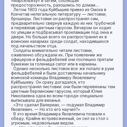
«Марсельезу» и затем, соблюдая
предосторожность, разошлись по домам...
Летом 1903 года Куйбышев привез из Омска в
Кокчетав нелегальную литературу — листовки,
брошюры. Листовки он распространял сам,
предварительно свернув каждую из них трубочкой
и перевязав цветным гарусом. Вечером он ходил
по улицам и подбрасывал прокламации под окна и
двери. Но больше всего он распространял их в
воинских казармах среди солдат, находившихся
под начальством отца.
Солдаты внимательно читали листовки,
оживленно обсуждали их. При появлении же
офицеров и фельдфебелей они поспешно прятали
бумажки за голенища сапог или в карманы.
Однако несколько листовок все же попало в руки
фельдфебелей и были доставлены начальнику
воинской команды Владимиру Яковлевичу
Куйбышеву. Он сразу догадался, кто
распространял листовки: они были перевязаны тем
цветным берлинским гарусом, который Юлия
Николаевна одна во всем городе специально
выписывала для вязанья.
«Это сделал Валериан, — подумал Владимир
Яковлевич. — Но кто его научил?»
В это время Владимира Яковлевича позвали к
обеду. Крайне встревоженный, он сел за стол с
угрюмым, недовольным видом.