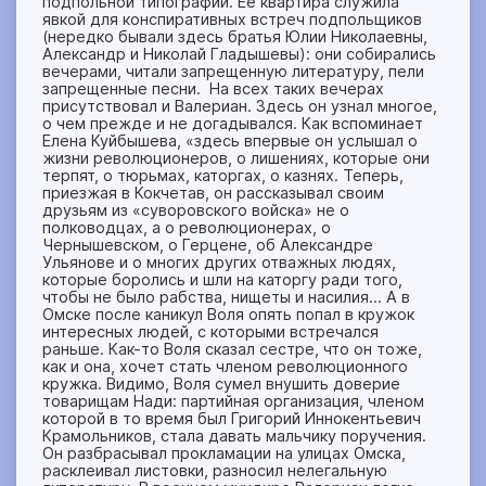
подпольной типографии. Ее квартира служила
явкой для конспиративных встреч подпольщиков
(нередко бывали здесь братья Юлии Николаевны,
Александр и Николай Гладышевы): они собирались
вечерами, читали запрещенную литературу, пели
запрещенные песни. На всех таких вечерах
присутствовал и Валериан. Здесь он узнал многое,
о чем прежде и не догадывался. Как вспоминает
Елена Куйбышева, «здесь впервые он услышал о
жизни революционеров, о лишениях, которые они
терпят, о тюрьмах, каторгах, о казнях. Теперь,
приезжая в Кокчетав, он рассказывал своим
друзьям из «суворовского войска» не о
полководцах, а о революционерах, о
Чернышевском, о Герцене, об Александре
Ульянове и о многих других отважных людях,
которые боролись и шли на каторгу ради того,
чтобы не было рабства, нищеты и насилия… А в
Омске после каникул Воля опять попал в кружок
интересных людей, с которыми встречался
раньше. Как-то Воля сказал сестре, что он тоже,
как и она, хочет стать членом революционного
кружка. Видимо, Воля сумел внушить доверие
товарищам Нади: партийная организация, членом
которой в то время был Григорий Иннокентьевич
Крамольников, стала давать мальчику поручения.
Он разбрасывал прокламации на улицах Омска,
расклеивал листовки, разносил нелегальную