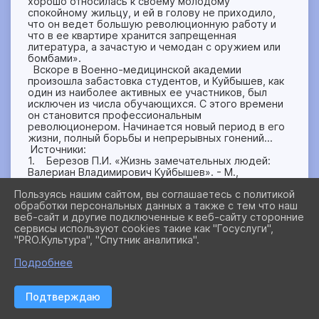
хорошо относилась к своему молодому
спокойному жильцу, и ей в голову не приходило,
что он ведет большую революционную работу и
что в ее квартире хранится запрещенная
литература, а зачастую и чемодан с оружием или
бомбами».
Вскоре в Военно-медицинской академии
произошла забастовка студентов, и Куйбышев, как
один из наиболее активных ее участников, был
исключен из числа обучающихся. С этого времени
он становится профессиональным
революционером. Начинается новый период в его
жизни, полный борьбы и непрерывных гонений…
Источники:
1. Березов П.И. «Жизнь замечательных людей:
Валериан Владимирович Куйбышев». - М.,
Издательство ЦК ВЛКСМ «Молодая гвардия», 1958
Пользуясь нашим сайтом, вы соглашаетесь с политикой
г.: https://www.rulit.me/books/valerian-vladimirovich-
обработки персональных данных а также с тем что наш
kujbyshev-read-585082-1.html
веб-сайт и другие подключенные к веб-сайту сторонние
2. Бузурбаев Г.У. «В.В. Куйбышев в Сибири». –
сервисы используют cookies такие как "Госуслуги",
Новосибирск, Новосибирское областное
"PRO.Культура", "Спутник аналитика".
государственное издательство, 1939 г.:
http://books.omsklib.ru/Knigi/NEW/Busurbaev_Kuybyshev/in
Подробнее
3. Куйбышева Е.В. «Валериан Владимирович
Куйбышев 1888 – 1935. Из воспоминаний сестры». -
М., ОГИЗ Государственное издательство
Подтверждаю
политической литературы, 1938 г.:
https://vk.com/doc458574168_509542325?