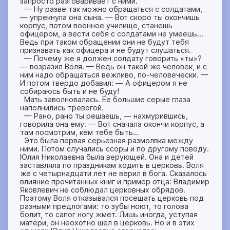
запросто разговаривает с ними.
— Ну разве так можно обращаться с солдатами,
— упрекнула она сына. — Вот скоро ты окончишь
корпус, потом военное училище, станешь
офицером, а вести себя с солдатами не умеешь…
Ведь при таком обращении они не будут тебя
признавать как офицера и не будут слушаться.
— Почему же я должен солдату говорить «ты»?
— возразил Воля. — Ведь он такой же человек, и с
ним надо обращаться вежливо, по-человечески. —
И потом твердо добавил: — А офицером я не
собираюсь быть и не буду!
Мать заволновалась. Ее большие серые глаза
наполнились тревогой.
— Рано, рано ты решаешь, — нахмурившись,
говорила она ему. — Вот сначала окончи корпус, а
там посмотрим, кем тебе быть…
Это была первая серьезная размолвка между
ними. Потом случались ссоры и по другому поводу.
Юлия Николаевна была верующей. Она и детей
заставляла по праздникам ходить в церковь. Воля
же с четырнадцати лет не верил в бога. Сказалось
влияние прочитанных книг и пример отца: Владимир
Яковлевич не соблюдал церковных обрядов.
Поэтому Воля отказывался посещать церковь под
разными предлогами: то зубы ноют, то голова
болит, то сапог ногу жмет. Лишь иногда, уступая
матери, он неохотно шел в церковь. Но и в этих