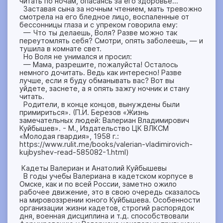
читать по ночам, опасаясь за его здоровье…
Заставая сына за ночным чтением, мать тревожно
смотрела на его бледное лицо, воспаленные от
бессонницы глаза и с упреком говорила ему:
— Что ты делаешь, Воля? Разве можно так
переутомлять себя? Смотри, опять заболеешь, — и
тушила в комнате свет.
Но Воля не унимался и просил:
— Мама, разрешите, пожалуйста! Осталось
немного дочитать. Ведь как интересно! Разве
лучше, если я буду обманывать вас? Вот вы
уйдете, заснете, а я опять зажгу ночник и стану
читать.
Родители, в конце концов, вынуждены были
примириться». (П.И. Березов «Жизнь
замечательных людей: Валериан Владимирович
Куйбышев». - М., Издательство ЦК ВЛКСМ
«Молодая гвардия», 1958 г.:
https://www.rulit.me/books/valerian-vladimirovich-
kujbyshev-read-585082-1.html)
Кадеты Валериан и Анатолий Куйбышевы
В годы учебы Валериана в кадетском корпусе в
Омске, как и по всей России, заметно ожило
рабочее движение, это в свою очередь сказалось
на мировоззрении юного Куйбышева. Особенности
организации жизни кадетов, строгий распорядок
дня, военная дисциплина и т.д. способствовали