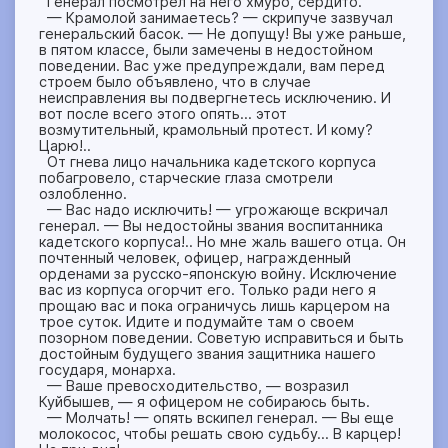
Генерал посмотрел на него хмуро, сердито.
— Крамолой занимаетесь? — скрипуче зазвучал
генеральский басок. — Не допущу! Вы уже раньше,
в пятом классе, были замечены в недостойном
поведении. Вас уже предупреждали, вам перед
строем было объявлено, что в случае
неисправления вы подвергнетесь исключению. И
вот после всего этого опять… этот
возмутительный, крамольный протест. И кому?
Царю!..
От гнева лицо начальника кадетского корпуса
побагровело, старческие глаза смотрели
озлобленно.
— Вас надо исключить! — угрожающе вскричал
генерал. — Вы недостойны звания воспитанника
кадетского корпуса!.. Но мне жаль вашего отца. Он
почтенный человек, офицер, награжденный
орденами за русско-японскую войну. Исключение
вас из корпуса огорчит его. Только ради него я
прощаю вас и пока ограничусь лишь карцером на
трое суток. Идите и подумайте там о своем
позорном поведении. Советую исправиться и быть
достойным будущего звания защитника нашего
государя, монарха.
— Ваше превосходительство, — возразил
Куйбышев, — я офицером не собираюсь быть.
— Молчать! — опять вскипел генерал. — Вы еще
молокосос, чтобы решать свою судьбу… В карцер!