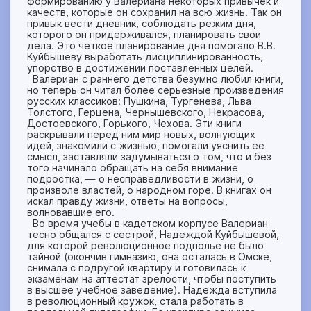
формированию у Валериана некоторых привычек и
качеств, которые он сохранил на всю жизнь. Так он
привык вести дневник, соблюдать режим дня,
которого он придерживался, планировать свои
дела. Это четкое планирование дня помогало В.В.
Куйбышеву выработать дисциплинированность,
упорство в достижении поставленных целей.
Валериан с раннего детства безумно любил книги,
но теперь он читал более серьезные произведения
русских классиков: Пушкина, Тургенева, Льва
Толстого, Герцена, Чернышевского, Некрасова,
Достоевского, Горького, Чехова. Эти книги
раскрывали перед ним мир новых, волнующих
идей, знакомили с жизнью, помогали уяснить ее
смысл, заставляли задумываться о том, что и без
того начинало обращать на себя внимание
подростка, — о несправедливости в жизни, о
произволе властей, о народном горе. В книгах он
искал правду жизни, ответы на вопросы,
волновавшие его.
Во время учебы в кадетском корпусе Валериан
тесно общался с сестрой, Надеждой Куйбышевой,
для которой революционное подполье не было
тайной (окончив гимназию, она осталась в Омске,
снимала с подругой квартиру и готовилась к
экзаменам на аттестат зрелости, чтобы поступить
в высшее учебное заведение). Надежда вступила
в революционный кружок, стала работать в