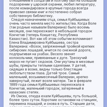
отношением к солдатам и поэтому был на большом
подозрении у царской охранки, любил литературу,
после командировок в крупные города всегда
привозил связки книг и постепенно собрал
собственную библиотеку.
Следуя назначениям отца, семья Куйбышевых
очень часто меняла место жительства. Когда Воле
(так родные называли Валериана) было восемь
месяцев, они переезжают в небольшой городок
Кокчетав (теперь Кокшетау, Республика
Казахстан). Вот как об этом событии вспоминает
Елена Владимировна Куйбышева, сестра
Валериана: «Возок, запряженный тройкой крепких
сибирских лошадей, мчится по снежной дороге,
подпрыгивая на ухабах. Весело звенят
колокольчики, привязанные к дуге. Трескучий
мороз не пугает седоков. Они укутаны в меховые
шубы, прикрыты теплыми одеялами. У детей,
сидящих в возке, видны только блестящие
любопытством глаза. Детей трое. Самый
маленький, восьмимесячный Валериан, крепко
завернутый, лежит возле матери. Так в феврале
1889 года семья Куйбышевых переезжала в
Кокчетав, маленький городок, затерянный в
казахских степях.
Из Омска, откуда ехали Куйбышевы, путь большой,
более трех суток. Короткие остановки на станциях,
перемена лошадей, и снова в путь. Старшие дети,