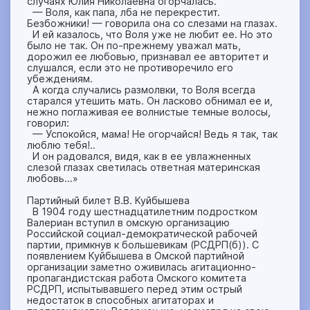
случаях Юлия Николаевна огорчалась.
— Воля, как папа, лба не перекрестит.
Безбожники! — говорила она со слезами на глазах.
И ей казалось, что Воля уже не любит ее. Но это
было не так. Он по-прежнему уважал мать,
дорожил ее любовью, признавал ее авторитет и
слушался, если это не противоречило его
убеждениям.
А когда случались размолвки, то Воля всегда
старался утешить мать. Он ласково обнимал ее и,
нежно поглаживая ее волнистые темные волосы,
говорил:
— Успокойся, мама! Не огорчайся! Ведь я так, так
люблю тебя!..
И он радовался, видя, как в ее увлажненных
слезой глазах светилась ответная материнская
любовь…»
Партийный билет В.В. Куйбышева
В 1904 году шестнадцатилетним подростком
Валериан вступил в омскую организацию
Российской социал-демократической рабочей
партии, примкнув к большевикам (РСДРП(б)). С
появлением Куйбышева в Омской партийной
организации заметно оживилась агитационно-
пропагандистская работа Омского комитета
РСДРП, испытывавшего перед этим острый
недостаток в способных агитаторах и