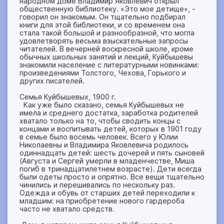
народном доме Владимир Яковлевич открыл
общественную библиотеку. «Это мое детище», -
говорил он знакомым. Он тщательно подбирал
книги для этой библиотеки, и со временем она
стала такой большой и разнообразной, что могла
удовлетворять весьма взыскательные запросы
читателей. В вечерней воскресной школе, кроме
обычных школьных занятий и лекций, Куйбышевы
знакомили население с литературными новинками:
произведениями Толстого, Чехова, Горького и
других писателей.
Семья Куйбышевых, 1900 г.
Как уже было сказано, семья Куйбышевых не
имела и среднего достатка, заработка родителей
хватало только на то, чтобы сводить концы с
концами и воспитывать детей, которых в 1901 году
в семье было восемь человек. Всего у Юлии
Николаевны и Владимира Яковлевича родилось
одиннадцать детей: шесть дочерей и пять сыновей
(Августа и Сергей умерли в младенчестве, Миша
погиб в тринадцатилетнем возрасте). Дети всегда
были одеты просто и опрятно. Все вещи тщательно
чинились и перешивались по нескольку раз.
Одежда и обувь от старших детей переходили к
младшим: на приобретение нового гардероба
часто не хватало средств.