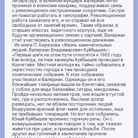
литературу. В военном мундире Валериан легко
проникал в воинские казармы, поддерживал связь
с революционно настроенными солдатами. Сестре
он помогал работать в типографии. Революционная
работа захватила его, и он отдавал ей все
свободное от занятий время». Таким образом, в
старших классах кадетского корпуса, еще не
будучи организационно связан с партией, Валериан
стал участвовать в революционном движении.
Из книги П. Березова «Жизнь замечательных
людей: Валериан Владимирович Куйбышев»:
«Первые шаги на этом пути относятся к 1902 году.
Как всегда, летние каникулы Куйбышев проводил в
Кокчетаве. Местная молодежь тайно собиралась в
окрестностях города и там проводила
политические собрания. В этих собраниях
участвовал и Валериан. Однажды он и его
ближайшие товарищи вышли из Кокчетава, захватив
с собою для вида балалайки, гитары, мандолины.
Пройдя несколько километров, они вошли в густой
лес, где и расположились. Выслали дозор
разведать, нет ли вблизи посторонних людей.
Водрузили красный флаг-маяк для остальных, еще
не прибывших товарищей. Но вот все собрались.
Юный Куйбышев произнес горячую речь. Он с
возмущением и гневом говорил о том, как тяжело
живется при царе, и призывал к борьбе. После
других выступлений в заключение пропели