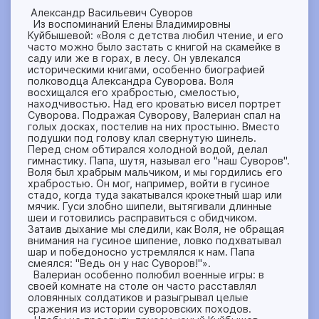
Александр Васильевич Суворов
Из воспоминаний Елены Владимировны
Куйбышевой: «Воля с детства любил чтение, и его
часто можно было застать с книгой на скамейке в
саду или же в горах, в лесу. Он увлекался
историческими книгами, особенно биографией
полководца Александра Суворова. Воля
восхищался его храбростью, смелостью,
находчивостью. Над его кроватью висел портрет
Суворова. Подражая Суворову, Валериан спал на
голых досках, постелив на них простыню. Вместо
подушки под голову клал свернутую шинель.
Перед сном обтирался холодной водой, делал
гимнастику. Папа, шутя, называл его "наш Суворов".
Воля был храбрым мальчиком, и мы гордились его
храбростью. Он мог, например, войти в гусиное
стадо, когда туда закатывался крокетный шар или
мячик. Гуси злобно шипели, вытягивали длинные
шеи и готовились расправиться с обидчиком.
Затаив дыхание мы следили, как Воля, не обращая
внимания на гусиное шипение, ловко подхватывал
шар и победоносно устремлялся к нам. Папа
смеялся: "Ведь он у нас Суворов!"».
Валериан особенно полюбил военные игры: в
своей комнате на столе он часто расставлял
оловянных солдатиков и разыгрывал целые
сражения из истории суворовских походов.