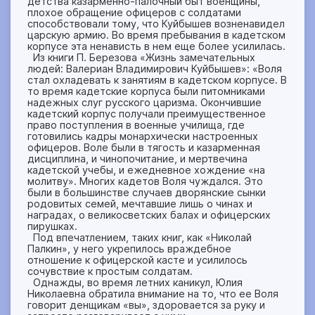
детства казарменно-палочный быт военщины,
плохое обращение офицеров с солдатами
способствовали тому, что Куйбышев возненавидел
царскую армию. Во время пребывания в кадетском
корпусе эта ненависть в нем еще более усилилась.
Из книги П. Березова «Жизнь замечательных
людей: Валериан Владимирович Куйбышев»: «Воля
стал охладевать к занятиям в кадетском корпусе. В
то время кадетские корпуса были питомниками
надежных слуг русского царизма. Окончившие
кадетский корпус получали преимущественное
право поступления в военные училища, где
готовились кадры монархически настроенных
офицеров. Воле были в тягость и казарменная
дисциплина, и чинопочитание, и мертвечина
кадетской учебы, и ежедневное хождение «на
молитву». Многих кадетов Воля чуждался. Это
были в большинстве случаев дворянские сынки
родовитых семей, мечтавшие лишь о чинах и
наградах, о великосветских балах и офицерских
пирушках.
Под впечатлением, таких книг, как «Николай
Палкин», у него укрепилось враждебное
отношение к офицерской касте и усилилось
сочувствие к простым солдатам.
Однажды, во время летних каникул, Юлия
Николаевна обратила внимание на то, что ее Воля
говорит денщикам «вы», здоровается за руку и