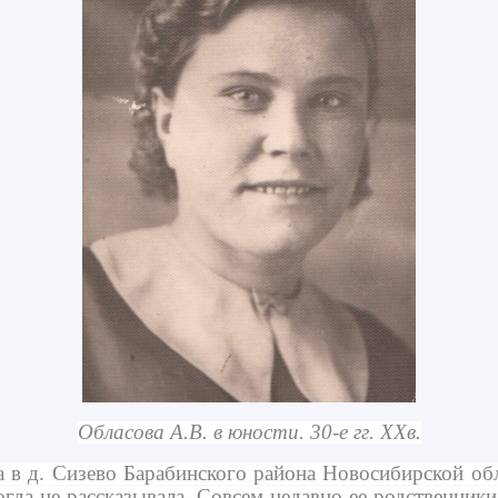
Обласова А.В. в юности. 30-е гг. ХХв.
 в д. Сизево Барабинского района Новосибирcкой об
гда не рассказывала. Совсем недавно ее родственник