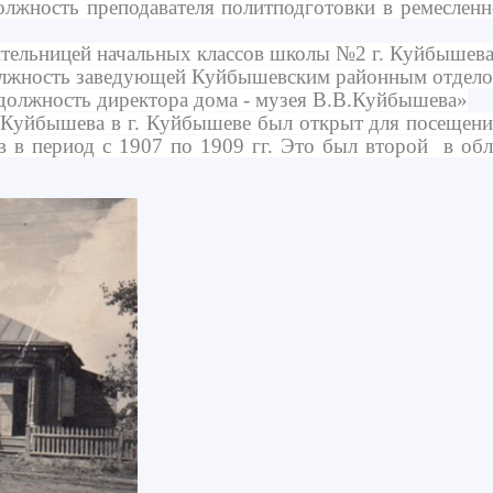
олжность преподавателя политподготовки в ремеслен
ительницей начальных классов школы №2 г. Куйбышева
должность заведующей Куйбышевским районным отдел
 должность директора дома - музея В.В.Куйбышева»
бышева в г. Куйбышеве был открыт для посещения 9
 в период с 1907 по 1909 гг. Это был второй в об