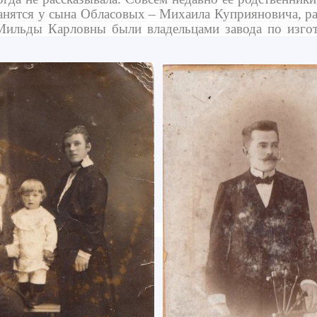
ранятся у сына Обласовых – Михаила Куприяновича, ра
ильды Карловны были владельцами завода по изгот