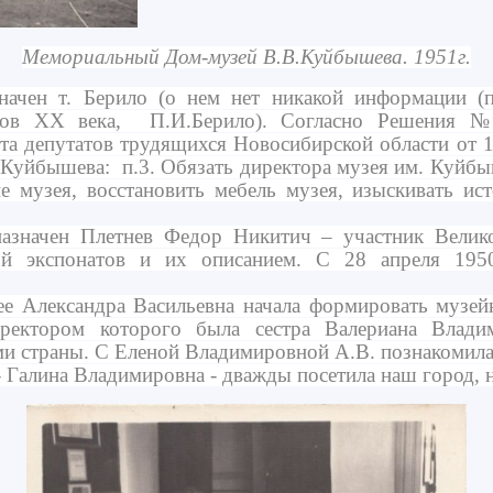
Мемориальный Дом-музей В.В.Куйбышева. 1951г.
чен т. Берило (о нем нет никакой информации (п
дов ХХ века, П.И.Берило). Согласно Решения №
а депутатов трудящихся Новосибирской области от 1
Куйбышева: п.3. Обязать директора музея им. Куйбыш
е музея, восстановить мебель музея, изыскивать ис
значен Плетнев Федор Никитич – участник Велик
ой экспонатов и их описанием. С 28 апреля 195
 Александра Васильевна начала формировать музейн
директором которого была сестра Валериана Вла
и страны. С Еленой Владимировной А.В. познакомила
- Галина Владимировна - дважды посетила наш город, 