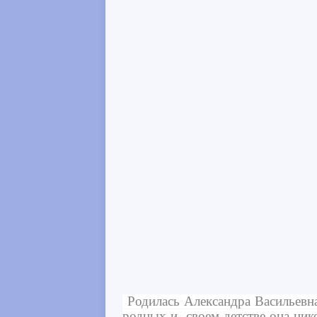
Родилась Александра Васильевна
родных и своем детстве она нико