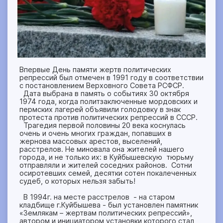
Впервые День памяти жертв политических
репрессий был отмечен в 1991 году в соответствии
с постановлением Верховного Совета РСФСР.
Дата выбрана в память о событиях 30 октября
1974 года, когда политзаключенные мордовских и
пермских лагерей объявили голодовку в знак
протеста против политических репрессий в СССР.
Трагедия первой половины 20 века коснулась
очень и очень многих граждан, попавших в
жернова массовых арестов, выселений,
расстрелов. Не миновала она жителей нашего
города, и не только их: в Куйбышевскую тюрьму
отправляли и жителей соседних районов. Сотни
осиротевших семей, десятки сотен покалеченных
судеб, о которых нельзя забыть!
В 1994г. на месте расстрелов - на старом
кладбище г.Куйбышева - был установлен памятник
«Землякам – жертвам политических репрессий»,
автором и инициатором установки которого стал