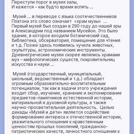
Переступи порог в музея залы,
И кажется – как будто время вспять …
Музей … в переводе с языка соотечественников
Платона это слово означает «храм музы» …
Первый музей был создан в 290 году до нашей эры
в Александрии под названием Мусейон. Это было
здание, в которое входили ботанический сад,
библиотека, обсерватория, помещение для чтения
и т.д. Позже здесь появились чучела животных,
скульптуры, астрономические инструменты.
Древнегреческие музеи скорее являлись храмами
муз – мифологических существ, покровительниц
искусства и науки …
Музей (государственный, муниципальный,
школьный, ведомственный и т.д.) обладает
огромным образовательно-воспитательным
потенциалом, так как в задачи этого учреждения
входит сбор, изучение, хранение и экспонирование
предметов-памятников естественной истории,
материальной и духовной культуры, а также
научно-просветительная деятельность. Целью
декады «Музей и дети» является содействие
формированию интереса к отечественной истории,
уважительного отношения к нравственным
ценностям прошлых поколений, гражданско-
патриотических качеств, личностного отношения к