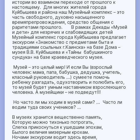
истории во взаимном переходе от прошлого к
настоящему. Для многих жителей города
Куйбышева и района наш Музейный комплекс – это
часть свободного, духовно насыщенного
времяпрепровождения, средство общения с
раритетами прошлого. В рамках Декады «Музей
и дети» для незрячих и слабовидящих детей
Музейный комплекс города Куйбышева предлагает
экскурсии «Знакомство с предметами быта и
традициями ссыльных г.Каинска» на базе Дома –
музея В.В. Куйбышева и «Тайны бабушкиного
сундука» на базе краеведческого музея.
Музей – это целый мир! И если Вы (взрослый
человек: мама, папа, бабушка, дедушка, учитель,
классный руководитель …) сумеете помочь
ребенку разгадать, одухотворить и полюбить его,
то музей будет умным наставником взрослеющего
человека. А музейщики – не подведут!!!
Но часто ли мы ходим в музей сами? … Часто ли
водим туда своих учеников? …
В музеях хранится вещественно память,
Которую можно тихонько потрогать,
Слегка прикоснуться к ушедшим эпохам,
Былого величия мизерным крохам.
Ночами экскурсии водит здесь время,