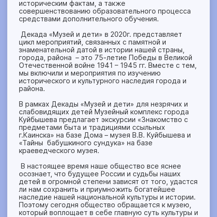
историческим фактам, а также
совершенствованию образовательного процесса
средствами дополнительного обучения.
Декада «Музей и дети» в 2020г. представляет
цикл мероприятий, связанных с памятной и
знаменательной датой в истории нашей страны,
города, района – это 75-летие Победы в Великой
Отечественной войне 1941 – 1945 гг. Вместе с тем,
мы включили и мероприятия по изучению
исторического и культурного наследия города и
района.
В рамках Декады «Музей и дети» для незрячих и
слабовидящих детей Музейный комплекс города
Куйбышева предлагает экскурсии «Знакомство с
предметами быта и традициями ссыльных
г.Каинска» на базе Дома – музея В.В. Куйбышева и
«Тайны бабушкиного сундука» на базе
краеведческого музея.
В настоящее время наше общество все яснее
осознает, что будущее России и судьбы наших
детей в огромной степени зависят от того, удастся
ли нам сохранить и приумножить богатейшее
наследие нашей национальной культуры и истории.
Поэтому сегодня общество обращается к музею,
который воплощает в себе главную суть культуры и