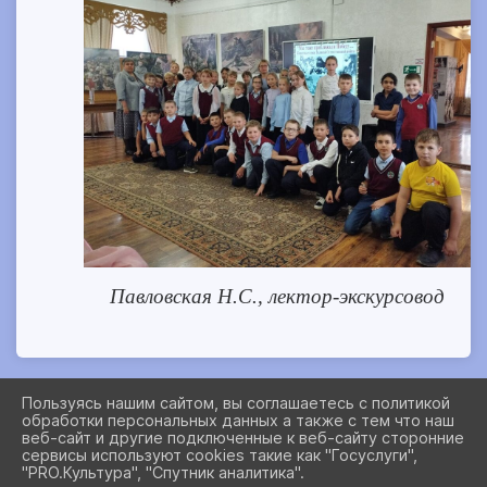
Павловская Н.С., лектор-экскурсовод
Пользуясь нашим сайтом, вы соглашаетесь с политикой
обработки персональных данных а также с тем что наш
2026 Г. MUSEUMCOMPLEXNSO.RU
веб-сайт и другие подключенные к веб-сайту сторонние
ВХОД
сервисы используют cookies такие как "Госуслуги",
КАРТА САЙТА
"PRO.Культура", "Спутник аналитика".
ПОЛИТИКА ОБРАБОТКИ ПЕРСОНАЛЬНЫХ ДАННЫХ