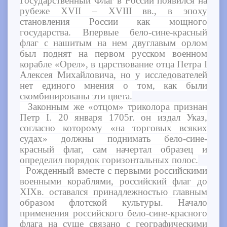
Государственный Флаг в России появился на
рубеже XVII – XVIII вв., в эпоху
становления России как мощного
государства. Впервые бело-сине-красный
флаг с нашитым на нем двуглавым орлом
был поднят на первом русском военном
корабле «Орел», в царствование отца Петра I
Алексея Михайловича, но у исследователей
нет единого мнения о том, как были
скомбинированы эти цвета.
Законным же «отцом» триколора признан
Петр I. 20 января 1705г. он издал Указ,
согласно которому «на торговых всяких
судах» должны поднимать бело-сине-
красный флаг, сам начертал образец и
определил порядок горизонтальных полос.
Рожденный вместе с первыми российскими
военными кораблями, российский флаг до
XIXв. оставался принадлежностью главным
образом флотской культуры. Начало
применения российского бело-сине-красного
флага на суше связано с географическими