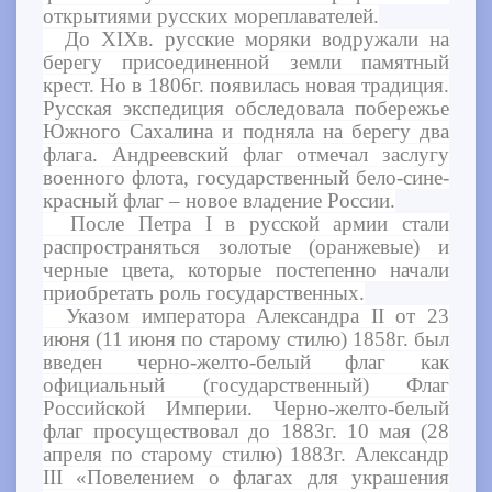
открытиями русских мореплавателей.
До XIXв. русские моряки водружали на
берегу присоединенной земли памятный
крест. Но в 1806г. появилась новая традиция.
Русская экспедиция обследовала побережье
Южного Сахалина и подняла на берегу два
флага. Андреевский флаг отмечал заслугу
военного флота, государственный бело-сине-
красный флаг – новое владение России.
После Петра I в русской армии стали
распространяться золотые (оранжевые) и
черные цвета, которые постепенно начали
приобретать роль государственных.
Указом императора Александра II от 23
июня (11 июня по старому стилю) 1858г. был
введен черно-желто-белый флаг как
официальный (государственный) Флаг
Российской Империи. Черно-желто-белый
флаг просуществовал до 1883г. 10 мая (28
апреля по старому стилю) 1883г. Александр
III «Повелением о флагах для украшения