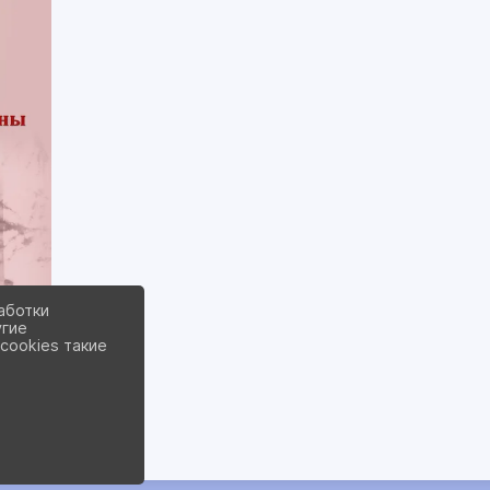
аботки
угие
cookies такие