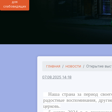
для
слабовидящих
Открытие выст
ГЛАВНАЯ
НОВОСТИ
07.08.2025 14:18
Наша страна за период своего
радостные воспоминания, други
церковь.