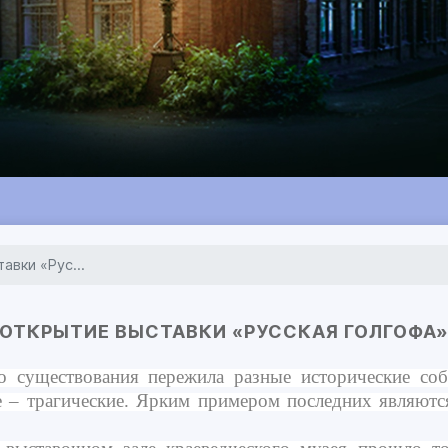
авки «Рус...
ОТКРЫТИЕ ВЫСТАВКИ «РУССКАЯ ГОЛГОФА
 существования пережила разные исторические собы
е – трагические. Ярким примером последних являютс