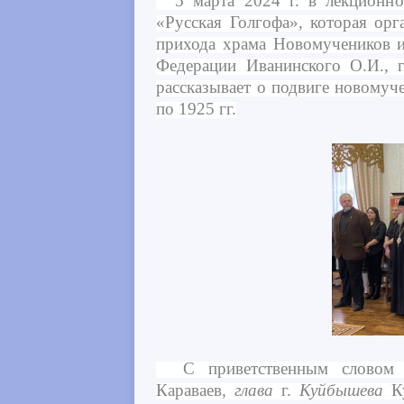
5 марта 2024 г. в лекционно-
«Русская Голгофа», которая ор
прихода храма Новомучеников и
Федерации Иванинского О.И., 
рассказывает о подвиге новомуч
по 1925 гг.
С приветственным словом 
Караваев
, глава
г.
Куйбышева
Ку