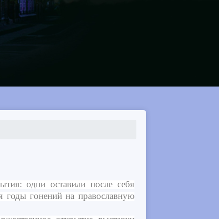
»
тия: одни оставили после себя
я годы гонений на православную