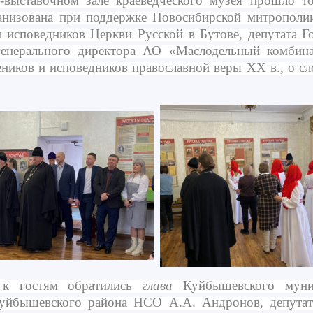
выставочном зале краеведческого музея прошло то
ганизована при поддержке Новосибирской митрополи
 исповедников Церкви Русской в Бутове, депутата Г
генерального директора АО «Маслодельный комбин
еников и исповедников православной веры XX в., о 
к гостям обратились
глава
Куйбышевского муни
йбышевского района НСО А.А. Андронов, депутат