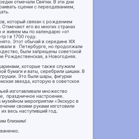
едки отмечали Святки. В эти дни
траивать сценки с переодеванием,
дать.
ов, который связан с рождением
 Отмечают его во многих странах
то и живем мы по календарю «от
р I в 1700 году.
ято. Этот обычай в середине XIX
живали в Петербурге, но продолжали
ождество, были запрещены советской
 не Рождественская, а Новогодняя.
даринами, которые также служили
ой бумаги и ваты, серебрили шишки. В
игрушки. Это были шары, фигурки
емская звезда, которую в советское
мьей изготавливали множество
е, праздничное настроение.
 музейном мероприятии «Экскурс в
ючении своими руками изготовили
 их весь наступивший год.
шим близким!
ваненко.