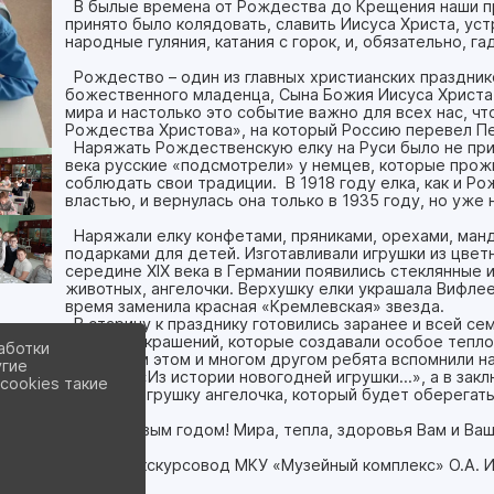
В былые времена от Рождества до Крещения наши пр
принято было колядовать, славить Иисуса Христа, ус
народные гуляния, катания с горок, и, обязательно, га
Рождество – один из главных христианских праздник
божественного младенца, Сына Божия Иисуса Христа.
мира и настолько это событие важно для всех нас, ч
Рождества Христова», на который Россию перевел Пет
Наряжать Рождественскую елку на Руси было не прин
века русские «подсмотрели» у немцев, которые про
соблюдать свои традиции. В 1918 году елка, как и Р
властью, и вернулась она только в 1935 году, но уже
Наряжали елку конфетами, пряниками, орехами, ман
подарками для детей. Изготавливали игрушки из цветн
середине XIX века в Германии появились стеклянные 
животных, ангелочки. Верхушку елки украшала Вифле
время заменила красная «Кремлевская» звезда.
В старину к празднику готовились заранее и всей се
елочных украшений, которые создавали особое тепло
аботки
Обо всем этом и многом другом ребята вспомнили на
угие
прошлое «Из истории новогодней игрушки…», а в закл
cookies такие
елочную игрушку ангелочка, который будет оберегать
Всех с Новым годом! Мира, тепла, здоровья Вам и Ва
Лектор-экскурсовод МКУ «Музейный комплекс» О.А. И