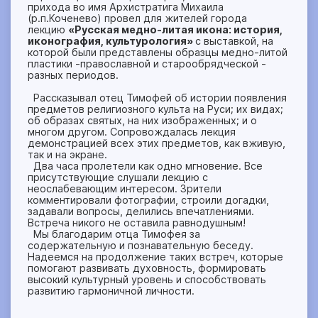
прихода во имя Архистратига Михаила
(р.п.Коченево) провел для жителей города
лекцию
«Русская медно-литая икона: история,
иконография, культурология»
с выставкой, на
которой были представлены образцы медно-литой
пластики -православной и старообрядческой -
разных периодов.
Рассказывал отец Тимофей об истории появления
предметов религиозного культа на Руси; их видах;
об образах святых, на них изображенных; и о
многом другом. Сопровождалась лекция
демонстрацией всех этих предметов, как вживую,
так и на экране.
Два часа пролетели как одно мгновение. Все
присутствующие слушали лекцию с
неослабевающим интересом. Зрители
комментировали фотографии, строили догадки,
задавали вопросы, делились впечатлениями.
Встреча никого не оставила равнодушным!
Мы благодарим отца Тимофея за
содержательную и познавательную беседу.
Надеемся на продолжение таких встреч, которые
помогают развивать духовность, формировать
высокий культурный уровень и способствовать
развитию гармоничной личности.