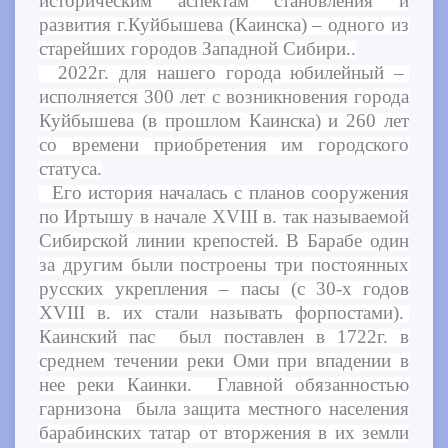
историческим аспектам становления и
развития г.Куйбышева (Каинска) – одного из
старейших городов Западной Сибири..
2022г. для нашего города юбилейный –
исполняется 300 лет с возникновения города
Куйбышева (в прошлом Каинска) и 260 лет
со времени приобретения им городского
статуса.
Его история началась с планов сооружения
по Иртышу в начале XVIII в. так называемой
Сибирской линии крепостей. В Барабе один
за другим были построены три постоянных
русских укрепления – пасы (с 30-х годов
XVIII в. их стали называть форпостами).
Каинский пас был поставлен в 1722г. в
среднем течении реки Оми при впадении в
нее реки Каинки. Главной обязанностью
гарнизона была защита местного населения
барабинских татар от вторжения в их земли