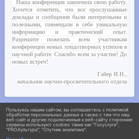
Наша конференция закончила свою работу.
Хочется отметить, что все прослушанные
доклады и сообщения были интересными и
полезными, совмещали в себе уникальную
информацию и практический опыт.
Разрешите пожелать всем участникам
конференции новых плодотворных успехов в
научной работе. Спасибо всем за участие! До
новых встреч!
Гайер И.Н.,
начальник научно-просветительного отдела
Пользуясь нашим сайтом, вы соглашаетесь с политикой
обработки персональных данных а также с тем что наш
2026 Г. MUSEUMCOMPLEXNSO.RU
веб-сайт и другие подключенные к веб-сайту сторонние
ВХОД
сервисы используют cookies такие как "Госуслуги",
КАРТА САЙТА
"PRO.Культура", "Спутник аналитика".
ПОЛИТИКА ОБРАБОТКИ ПЕРСОНАЛЬНЫХ ДАННЫХ