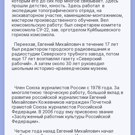
которым его до сих пор многое связывает. Здесь
прошли детство, юность. Здесь работал в
экспедиции топогра­фического отряда, на
экскаваторном участке, каменщи­ком-монтажником,
мастером производственного обучения. Вел
комсомольскую работу: был секретарем комитета
комсомола СУ-22, зав. орготделом Куйбышевского
горкома комсомола.
Переехав, Евгений Михайлович в течение 17 лет
был редактором городского радиовещания и
радиостудии Северского трубного завода, потом
еще 17 лет возглавлял газету «Северский
рабочий». А затем около 30 лет руководил
школьным историко-краеведческим музеем.
Член Со­юза журналистов России с 1978 года. За
многолетнюю творчес­кую работу, большой вклад в
развитие российской журна­листики Евгений
Михайлович Кожевников награжден Почет­ной
грамотой Союза журнали­стов Российской
Федерации. В 2006 году ему присвоено звание
«Заслуженный работник культуры Российской
Федерации».
Четыре года назад Евгений Михайлович начал