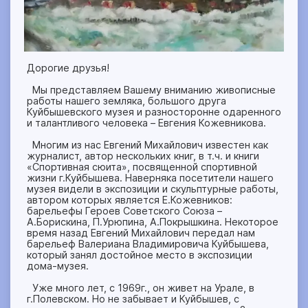
Дорогие друзья!
Мы представляем Вашему вниманию живописные
работы нашего земляка, большого друга
Куйбышевского музея и разносторонне одаренного
и талантливого человека – Евгения Кожевникова.
Многим из нас Евгений Михайлович известен как
журналист, автор нескольких книг, в т.ч. и книги
«Спортивная сюита», посвященной спортивной
жизни г.Куйбышева. Наверняка посетители нашего
музея видели в экспозиции и скульптурные работы,
автором которых является Е.Кожевников:
барельефы Героев Советского Союза –
А.Борискина, П.Урюпина, А.Покрышкина. Некоторое
время назад Евгений Михайлович передал нам
барельеф Валериана Владимировича Куйбышева,
который занял достойное место в экспозиции
дома-музея.
Уже много лет, с 1969г., он живет на Урале, в
г.Полевском. Но не забывает и Куйбышев, с