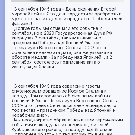
3 сентября 1945 года – День окончания Второй
мировой войны. Это день гордости за храбрость и
мужество наших дедов и прадедов – Победителей
фашизма!
Долгие годы мы отмечали это событие 2
сентября, но в 2020 Государственная Дума РФ
«вернула» 3 сентября, так как изначально
праздником Победы над Японией Указом
Президиума Верховного Совета СССР была
объявлена именно эта дата, она же указана на
обороте медали «За победу над Японией», а 2
сентября состоялось подписание акта о
капитуляции Японии.
3 сентября 1945 года советские газеты
опубликовали обращение Иосифа Сталина к
народу. Там говорилось об окончании войны с
Японией. В Указе Президиума Верховного Совета
СССР этот день объявлялся днем всенародного
торжества - праздником Победы над Японией и
нерабочим днем.
Мы неоднократно обращались к этим героическим
событиям и вкладу наших земляков, жителей
Куйбышевского района, в победу над Японией.
Подробнее об этом можно вспомнить в нашем