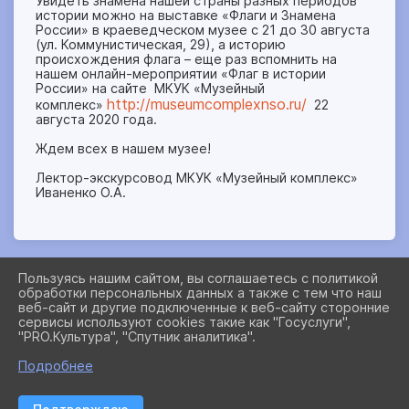
Увидеть знамена нашей страны разных периодов
истории можно на выставке «Флаги и Знамена
России» в краеведческом музее с 21 до 30 августа
(ул. Коммунистическая, 29), а историю
происхождения флага – еще раз вспомнить на
нашем онлайн-мероприятии «Флаг в истории
России» на сайте МКУК «Музейный
http://museumcomplexnso.ru/
комплекс»
22
августа 2020 года.
Ждем всех в нашем музее!
Лектор-экскурсовод МКУК «Музейный комплекс»
Иваненко О.А.
Пользуясь нашим сайтом, вы соглашаетесь с политикой
обработки персональных данных а также с тем что наш
2026 Г. MUSEUMCOMPLEXNSO.RU
веб-сайт и другие подключенные к веб-сайту сторонние
ВХОД
сервисы используют cookies такие как "Госуслуги",
КАРТА САЙТА
"PRO.Культура", "Спутник аналитика".
ПОЛИТИКА ОБРАБОТКИ ПЕРСОНАЛЬНЫХ ДАННЫХ
Подробнее
СДЕЛАНО НА KUBCMS
РАЗРАБОТКА И ПОДДЕРЖКА