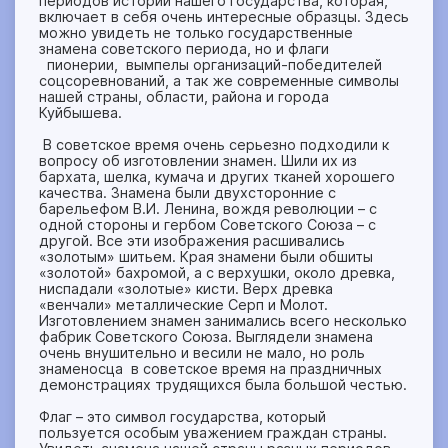
периодов истории нашего государства, которая,
включает в себя очень интересные образцы. Здесь
можно увидеть не только государственные
знамена советского периода, но и флаги
пионерии, вымпелы организаций-победителей
соцсоревнований, а так же современные символы
нашей страны, области, района и города
Куйбышева.
В советское время очень серьезно подходили к
вопросу об изготовлении знамен. Шили их из
бархата, шелка, кумача и других тканей хорошего
качества. Знамена были двухсторонние с
барельефом В.И. Ленина, вождя революции – с
одной стороны и гербом Советского Союза – с
другой. Все эти изображения расшивались
«золотым» шитьем. Края знамени были обшиты
«золотой» бахромой, а с верхушки, около древка,
ниспадали «золотые» кисти. Верх древка
«венчали» металлические Серп и Молот.
Изготовлением знамен занимались всего несколько
фабрик Советского Союза. Выглядели знамена
очень внушительно и весили не мало, но роль
знаменосца в советское время на праздничных
демонстрациях трудящихся была большой честью.
Флаг – это символ государства, который
пользуется особым уважением граждан страны.