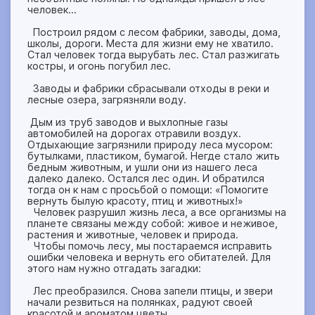
человек...
Построил рядом с лесом фабрики, заводы, дома,
школы, дороги. Места для жизни ему не хватило.
Стал человек тогда вырубать лес. Стал разжигать
костры, и огонь погубил лес.
Заводы и фабрики сбрасывали отходы в реки и
лесные озера, загрязняли воду.
Дым из труб заводов и выхлопные газы
автомобилей на дорогах отравили воздух.
Отдыхающие загрязнили природу леса мусором:
бутылками, пластиком, бумагой. Негде стало жить
бедным животным, и ушли они из нашего леса
далеко далеко. Остался лес один. И обратился
тогда он к нам с просьбой о помощи: «Помогите
вернуть былую красоту, птиц и животных!»
Человек разрушил жизнь леса, а все организмы на
планете связаны между собой: живое и неживое,
растения и животные, человек и природа.
Чтобы помочь лесу, мы постараемся исправить
ошибки человека и вернуть его обитателей. Для
этого нам нужно отгадать загадки:
Лес преобразился. Снова запели птицы, и звери
начали резвиться на полянках, радуют своей
красотой и ароматом цветы.