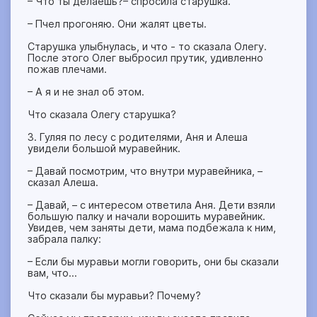
– Что ты делаешь?– спросила старушка.
– Пчел прогоняю. Они жалят цветы.
Старушка улыбнулась, и что - то сказала Олегу.
После этого Олег выбросил прутик, удивленно
пожав плечами.
– А я и не знал об этом.
Что сказала Олегу старушка?
3. Гуляя по лесу с родителями, Аня и Алеша
увидели большой муравейник.
– Давай посмотрим, что внутри муравейника, –
сказал Алеша.
– Давай, – с интересом ответила Аня. Дети взяли
большую палку и начали ворошить муравейник.
Увидев, чем заняты дети, мама подбежала к ним,
забрала палку:
– Если бы муравьи могли говорить, они бы сказали
вам, что...
Что сказали бы муравьи? Почему?