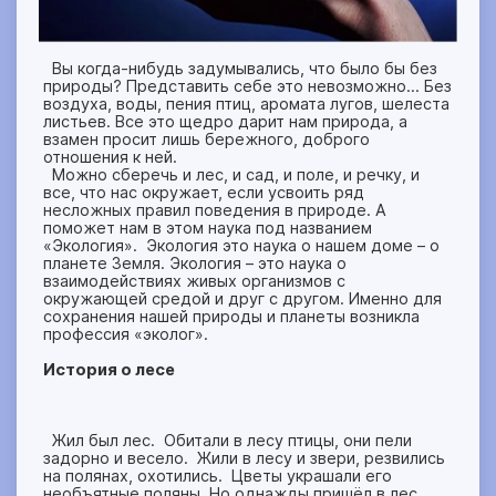
Вы когда-нибудь задумывались, что было бы без
природы? Представить себе это невозможно… Без
воздуха, воды, пения птиц, аромата лугов, шелеста
листьев. Все это щедро дарит нам природа, а
взамен просит лишь бережного, доброго
отношения к ней.
Можно сберечь и лес, и сад, и поле, и речку, и
все, что нас окружает, если усвоить ряд
несложных правил поведения в природе. А
поможет нам в этом наука под названием
«Экология». Экология это наука о нашем доме – о
планете Земля. Экология – это наука о
взаимодействиях живых организмов с
окружающей средой и друг с другом. Именно для
сохранения нашей природы и планеты возникла
профессия «эколог».
История о лесе
Жил был лес. Обитали в лесу птицы, они пели
задорно и весело. Жили в лесу и звери, резвились
на полянах, охотились. Цветы украшали его
необъятные поляны. Но однажды пришёл в лес