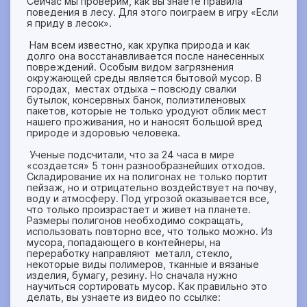
Сейчас мы проверим, как вы знаете правила
поведения в лесу. Для этого поиграем в игру «Если
я приду в лесок».
Нам всем известно, как хрупка природа и как
долго она восстанавливается после нанесенных
повреждений. Особым видом загрязнения
окружающей среды является бытовой мусор. В
городах, местах отдыха – повсюду свалки
бутылок, консервных банок, полиэтиленовых
пакетов, которые не только уродуют облик мест
нашего проживания, но и наносят большой вред
природе и здоровью человека.
Ученые подсчитали, что за 24 часа в мире
«создается» 5 тонн разнообразнейших отходов.
Складирование их на полигонах не только портит
пейзаж, но и отрицательно воздействует на почву,
воду и атмосферу. Под угрозой оказывается все,
что только произрастает и живет на планете.
Размеры полигонов необходимо сокращать,
использовать повторно все, что только можно. Из
мусора, попадающего в контейнеры, на
переработку направляют металл, стекло,
некоторые виды полимеров, тканные и вязаные
изделия, бумагу, резину. Но сначала нужно
научиться сортировать мусор. Как правильно это
делать, вы узнаете из видео по ссылке: