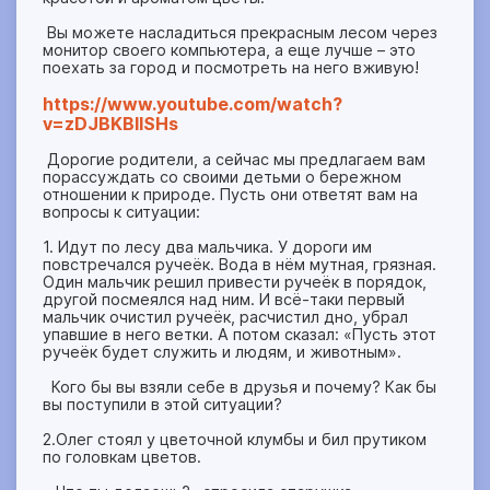
Вы можете насладиться прекрасным лесом через
монитор своего компьютера, а еще лучше – это
поехать за город и посмотреть на него вживую!
https://www.youtube.com/watch?
v=zDJBKBIISHs
Дорогие родители, а сейчас мы предлагаем вам
порассуждать со своими детьми о бережном
отношении к природе. Пусть они ответят вам на
вопросы к ситуации:
1. Идут по лесу два мальчика. У дороги им
повстречался ручеёк. Вода в нём мутная, грязная.
Один мальчик решил привести ручеёк в порядок,
другой посмеялся над ним. И всё-таки первый
мальчик очистил ручеёк, расчистил дно, убрал
упавшие в него ветки. А потом сказал: «Пусть этот
ручеёк будет служить и людям, и животным».
Кого бы вы взяли себе в друзья и почему? Как бы
вы поступили в этой ситуации?
2.Олег стоял у цветочной клумбы и бил прутиком
по головкам цветов.