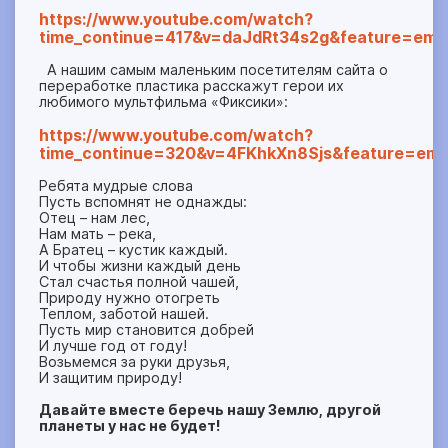
https://www.youtube.com/watch?
time_continue=417&v=daJdRt34s2g&feature=emb
А нашим самым маленьким посетителям сайта о
переработке пластика расскажут герои их
любимого мультфильма «Фиксики»:
https://www.youtube.com/watch?
time_continue=320&v=4FKhkXn8Sjs&feature=emb
Ребята мудрые слова
Пусть вспомнят не однажды:
Отец – нам лес,
Нам мать – река,
А Братец – кустик каждый.
И чтобы жизни каждый день
Стал счастья полной чашей,
Природу нужно отогреть
Теплом, заботой нашей.
Пусть мир становится добрей
И лучше год от году!
Возьмемся за руки друзья,
И защитим природу!
Давайте вместе беречь нашу Землю, другой
планеты у нас не будет!