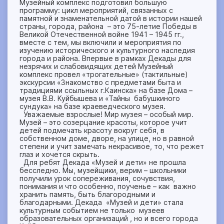
Музейный комплекс подготовил большую
программу: цикл мероприятий, связанных с
памятной и знаменательной датой в истории нашей
страны, города, района – это 75-летие Победы в
Великой Отечественной войне 1941 – 1945 гг.,
вместе с тем, мы включили и мероприятия по
изучению исторического и культурного наследия
города и района. Впервые в рамках Декады для
незрячих и слабовидящих детей Музейный
комплекс провел «трогательные» (тактильные)
экскурсии «Знакомство с предметами быта и
традициями ссыльных г.Каинска» на базе Дома –
музея В.В. Куйбышева и «Тайны бабушкиного
сундука» на базе краеведческого музея.
Уважаемые взрослые! Мир музея – особый мир.
Музей – это созерцание красоты, которое учит
детей подмечать красоту вокруг себя, в
собственном доме, дворе, на улице, но в равной
степени и учит замечать некрасивое, то, что режет
глаз и хочется скрыть.
Для ребят Декада «Музей и дети» не прошла
бесследно. Мы, музейщики, верим – школьники
получили урок сопереживания, сочувствия,
понимания и что особенно, поученье – как важно
хранить память, быть благородными и
благодарными. Декада «Музей и дети» стала
культурным событием не только музеев
образовательных организаций , но и всего города