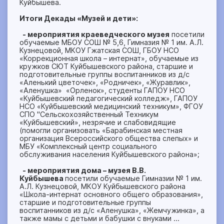
Куйбышева.
Итоги Декады «Музей и дети»:
- мероприятия краеведческого музея
посетили
обучаемые МБОУ СОШ № 5,6, Гимназия № 1 им. А.Л.
Кузнецовой, МКОУ Гжатская СОШ, ГБОУ НСО
«Коррекционная школа – интернат», обучаемые из
кружков СЮТ Куйбышевского района, старшие и
подготовительные группы воспитанников из д/с
«Аленький цветочек», «Родничек», «Журавлик»,
«Аленушка» «Орленок», студенты ГАПОУ НСО
«Куйбышевский педагогический колледж», ГАПОУ
НСО «Куйбышевский медицинский техникум», ФГОУ
СПО "Сельскохозяйственный Техникум
«Куйбышевский», незрячие и слабовидящие
(помогли организовать «Барабинская местная
организация Всероссийского общества слепых» и
МБУ «Комплексный центр социального
обслуживания населения Куйбышевского района»;
- мероприятия дома – музея В.В.
Куйбышева
посетили обучаемые Гимназии № 1 им.
А.Л. Кузнецовой, МКОУ Куйбышевского района
«Школа-интернат основного общего образования»,
старшие и подготовительные группы
воспитанников из д/с «Аленушка», «Жемчужинка», а
также мамы с детьми и бабушки с внуками …