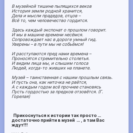
В музейной тишине пылящихся веков
История земли родной хранится,
Дела и мысли прадедов, отцов –
Всё то, чем человечество гордится.
Здесь каждый экспонат о прошлом говорит.
И мы в машине времени несёмся.
Сопровождает нас в дороге умный гид.
Уверены – в пути мы не собьёмся!
И расступаются пред нами времена –
Проносятся стремительно столетья.
И видим лица мы, и слышим голоса
Людей, когда-то живших на планете.
Музей – таинственная с нашим прошлым связь.
И пусть она, как ниточка не рвётся,
А с каждым годом всё прочнее становясь
Пусть гордостью за предков отзовётся. (Г.
Горелая)
Прикоснуться к истории так просто …
достаточно прийти в музей … , а там Вас
ждут!!!