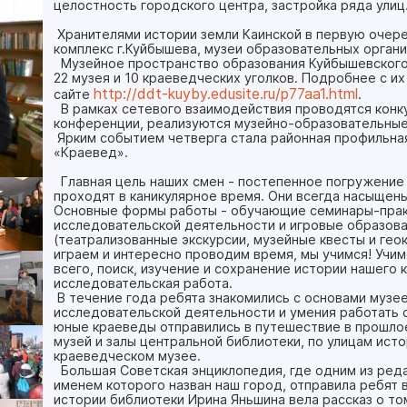
целостность городского центра, застройка ряда улиц
Хранителями истории земли Каинской в первую очере
комплекс г.Куйбышева, музеи образовательных органи
Музейное пространство образования Куйбышевского
22 музея и 10 краеведческих уголков. Подробнее с и
http://ddt-kuyby.edusite.ru/p77aa1.html
сайте
.
В рамках сетевого взаимодействия проводятся конку
конференции, реализуются музейно-образовательные
Ярким событием четверга стала районная профильная
«Краевед».
Главная цель наших смен - постепенное погружение 
проходят в каникулярное время. Они всегда насыщены
Основные формы работы - обучающие семинары-прак
исследовательской деятельности и игровые образов
(театрализованные экскурсии, музейные квесты и гео
играем и интересно проводим время, мы учимся! Учим
всего, поиск, изучение и сохранение истории нашего к
исследовательская работа.
В течение года ребята знакомились с основами музе
исследовательской деятельности и умения работать с
юные краеведы отправились в путешествие в прошло
музей и залы центральной библиотеки, по улицам ист
краеведческом музее.
Большая Советская энциклопедия, где одним из реда
именем которого назван наш город, отправила ребят 
истории библиотеки Ирина Яньшина вела рассказ о то