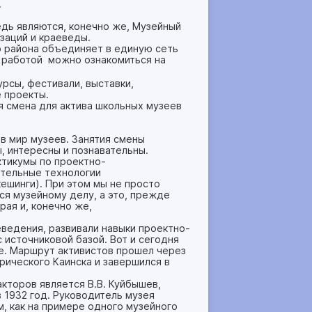
.
дь являются, конечно же, Музейный
заций и краеведы.
 района объединяет в единую сеть
х работой можно ознакомиться на
рсы, фестивали, выставки,
 проекты.
 смена для актива школьных музеев
в мир музеев. Занятия смены
, интересны и познавательны.
тикумы по проектно-
ательные технологии
кешинги). При этом мы не просто
ся музейному делу, а это, прежде
рая и, конечно же,
еведения, развивали навыки проектно-
 источниковой базой. Вот и сегодня
е. Маршрут активистов прошел через
орического Каинска и завершился в
кторов является В.В. Куйбышев,
в 1932 год. Руководитель музея
м, как на примере одного музейного