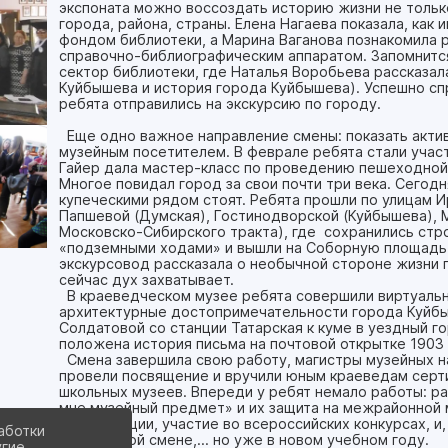
экспоната можно воссоздать историю жизни не тольк
города, района, страны. Елена Нагаева показала, как
фондом библиотеки, а Марина Ваганова познакомила 
справочно-библиографическим аппаратом. Запомнитс
сектор библиотеки, где Наталья Воробьева рассказал
Куйбышева и история города Куйбышева). Успешно сп
ребята отправились на экскурсию по городу.
Еще одно важное направление смены: показать акти
музейным посетителем. В феврале ребята стали участ
Гайер дала мастер-класс по проведению пешеходной 
Многое повидал город за свои почти три века. Сего
купеческими рядом стоят. Ребята прошли по улицам И
Папшевой (Думская), Гостинодворской (Куйбышева), 
Московско-Сибирского тракта), где сохранились стр
«подземными ходами» и вышли на Соборную площадь (
экскурсовод рассказала о необычной стороне жизни г
сейчас дух захватывает.
В краеведческом музее ребята совершили виртуаль
архитектурные достопримечательности города Куйб
Солдатовой со станции Татарская к куме в уездный го
положена история письма на почтовой открытке 1903 
Смена завершила свою работу, магистры музейных на
провели посвящение и вручили юным краеведам серти
школьных музеев. Впереди у ребят немало работы: р
мне музейный предмет» и их защита на межрайонной 
конференции, участие во всероссийских конкурсах, и,
аботки
профильной смене,… но уже в новом учебном году.
угие