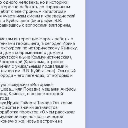
о одного человека, но и историю
 интересно работать со справочным
ребят с электронным каталогом и
я участникам смены и краеведческий
а о Куйбышеве (биография В.В.
равившись с вопросами викторины,
вистам интересные формы работы с
никами геокешинга, а сегодня Ирина
экскурсии по историческому Каинску.
дня дома современные с домами
ркутской (ныне Коммунистическая),
Московской (Краскома, отрезок
оения с уникальными подвалами и
сквер им. В.В. Куйбышева). Опытный
орода – его легендах, от которых и
ную экскурсию «Историко-
ышева… или Поездка мещанки Анфисы
род Каинск», в основе которой
года.
ук Ирина Гайер и Тамара Ольховик
фикаты и значки активистов
азработка проектов «О чем рассказал
музейной научно-практической
 конечно же, новые встречи на