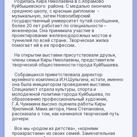
Родилась Кира Николаевна в с.Абрамово
Куйбышевского района. С медалью окончила
среднюю школу, с красным дипломом -
музыкальную, затем Новосибирский
государственный университет путей сообщения,
более 20 лет работает по специальности –
инженером. Она принимала участие в
проектировании железнодорожных мостов и
туннелей по всей стране. Творческая жилка
помогает ей в ее профессии.
На открытии выставки присутствовали друзья,
члены семьи Киры Николаевны, представители
творческой общественности города Куйбышева.
Собравшихся приветствовала директор
музейного комплекса И.Н.Шульгина, кстати, именно
она была инициатором проведения выставки.
Специалист отдела культуры, спорта и
молодежной политики города Куйбышева, по
образованию профессиональный художник,
Г.А.Чумакина высоко оценила работы Киры
Урюпиной. Мама автора, Нина Степановна,
рассказала о том, как начинался творческий путь
дочери.
Все мы «родом из детства», «корнями
произрастаем» из своих семей. Замечательная