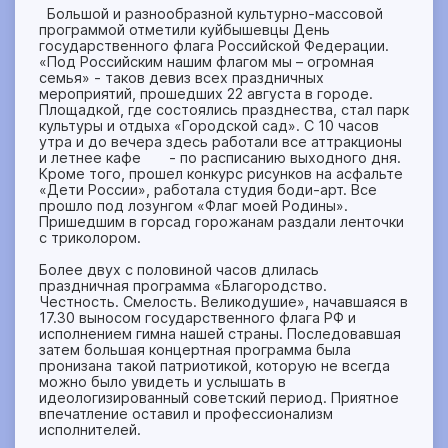
Большой и разнообразной культурно-массовой
программой отметили куйбышевцы День
государственного флага Российской Федерации.
«Под Российским нашим флагом мы – огромная
семья» - таков девиз всех праздничных
мероприятий, прошедших 22 августа в городе.
Площадкой, где состоялись празднества, стал парк
культуры и отдыха «Городской сад». С 10 часов
утра и до вечера здесь работали все аттракционы
и летнее кафе - по расписанию выходного дня.
Кроме того, прошел конкурс рисунков на асфальте
«Дети России», работала студия боди-арт. Все
прошло под лозунгом «Флаг моей Родины».
Пришедшим в горсад горожанам раздали ленточки
с триколором.
Более двух с половиной часов длилась
праздничная программа «Благородство.
Честность. Смелость. Великодушие», начавшаяся в
17.30 выносом государственного флага РФ и
исполнением гимна нашей страны. Последовавшая
затем большая концертная программа была
пронизана такой патриотикой, которую не всегда
можно было увидеть и услышать в
идеологизированный советский период. Приятное
впечатление оставил и профессионализм
исполнителей.