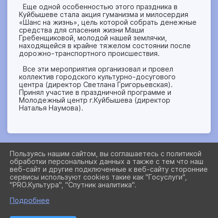
Еще одной особенностью этого праздника в
Куйбышеве стала акция гуманизма и милосердия
«Шанс на жизнь», цель которой собрать денежные
средства для спасения жизни Маши
Гребенщиковой, молодой нашей землячки,
находящейся в крайне тяжелом состоянии после
дорожно-транспортного происшествия.
Все эти мероприятия организовал и провел
коллектив городского культурно-досугового
центра (директор Светлана Григорьевская).
Принял участие в праздничной программе и
Молодежный центр г.Куйбышева (директор
Наталья Наумова).
Пользуясь нашим сайтом, вы соглашаетесь с политикой
обработки персональных данных а также с тем что наш
2026 Г. MUSEUMCOMPLEXNSO.RU
веб-сайт и другие подключенные к веб-сайту сторонние
ВХОД
сервисы используют cookies такие как "Госуслуги",
КАРТА САЙТА
"PRO.Культура", "Спутник аналитика".
ПОЛИТИКА ОБРАБОТКИ ПЕРСОНАЛЬНЫХ ДАННЫХ
Подробнее
СДЕЛАНО НА KUBCMS
РАЗРАБОТКА И ПОДДЕРЖКА